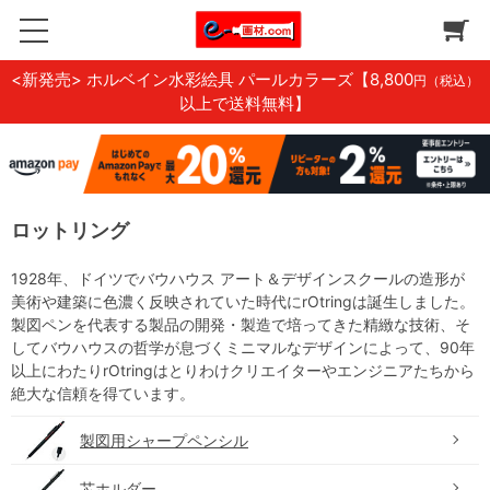
<新発売> ホルベイン水彩絵具 パールカラーズ
【8,800
円（税込）
以上で送料無料】
ロットリング
1928年、ドイツでバウハウス アート＆デザインスクールの造形が
美術や建築に色濃く反映されていた時代にrOtringは誕生しました。
製図ペンを代表する製品の開発・製造で培ってきた精緻な技術、そ
してバウハウスの哲学が息づくミニマルなデザインによって、90年
以上にわたりrOtringはとりわけクリエイターやエンジニアたちから
絶大な信頼を得ています。
製図用シャープペンシル
芯ホルダー