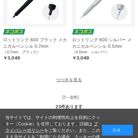
ロットリング 600 ブラック メカ
ロットリング 600 シルバー メ
ニカルペンシル 0.7mm
カニカルペンシル 0.5mm
（0.7mm ブラック）
（0.5mm シルバー）
￥3,049
￥3,049
つづきを見る
[1～8件]
23
件あります
当サイトでは、サイトの利便性向上を目的にクッ
キー（Cookie）を使用しております。詳細は
プ
ホーム
>
デッサン・製図用品・インク
>
ロットリング
ライバシーポリシー
をご覧ください。また、この
O K
まま当サイトをご利用になる場合、クッキーの使