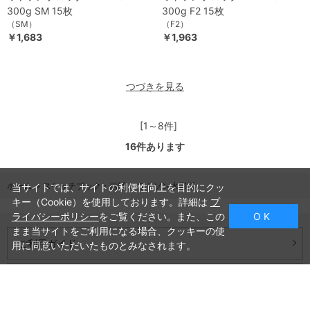
300g SM 15枚
300g F2 15枚
（SM）
（F2）
￥1,683
￥1,963
つづきを見る
[1～8件]
16
件あります
ホーム
>
スケッチブック・画紙
>
ワトソン水彩紙
当サイトでは、サイトの利便性向上を目的にクッ
キー（Cookie）を使用しております。詳細は
プ
ライバシーポリシー
をご覧ください。また、この
O K
まま当サイトをご利用になる場合、クッキーの使
ご利用ガイド
用に同意いただいたものとみなされます。
よくあるご質問