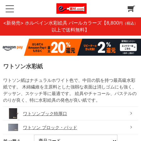
<新発売> ホルベイン水彩絵具 パールカラーズ
【8,800
円（税込）
以上で送料無料】
ワトソン水彩紙
ワトソン紙はナチュラルホワイト色で、中目の肌を持つ最高級水彩
紙です。 木綿繊維を主原料とした強靱な表面は消しゴムにも強く、
デッサン、スケッチ等に最適です。 絵具やチャコール、パステルの
のりが良く、特に水彩絵具の発色が良い紙です。
ワトソンブック特厚口
ワトソン ブロック・パッド