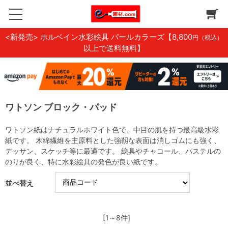
<新発売> ホルベイン水彩絵具 パールカラーズ
【8,800
円（税込）
以上で送料無料】
ワトソン ブロック・パッド
ワトソン紙はナチュラルホワイト色で、中目の肌を持つ最高級水彩
紙です。 木綿繊維を主原料とした強靱な表面は消しゴムにも強く、
デッサン、スケッチ等に最適です。 絵具やチャコール、パステルの
のりが良く、特に水彩絵具の発色が良い紙です。
並べ替え
[1～8件]