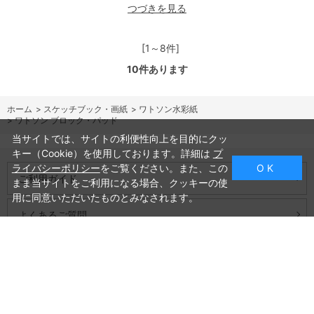
つづきを見る
[1～8件]
10
件あります
ホーム
>
スケッチブック・画紙
>
ワトソン水彩紙
>
ワトソン ブロック・パッド
当サイトでは、サイトの利便性向上を目的にクッ
キー（Cookie）を使用しております。詳細は
プ
ライバシーポリシー
をご覧ください。また、この
O K
ご利用ガイド
まま当サイトをご利用になる場合、クッキーの使
用に同意いただいたものとみなされます。
よくあるご質問
お問い合わせ
会社概要