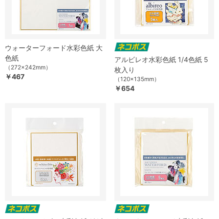
ウォーターフォード水彩色紙 大
色紙
アルビレオ水彩色紙 1/4色紙 5
（272×242mm）
枚入り
￥467
（120×135mm）
￥654