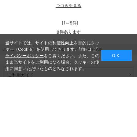
つづきを見る
[1～8件]
9
件あります
当サイトでは、サイトの利便性向上を目的にクッ
キー（Cookie）を使用しております。詳細は
プ
ホーム
>
和紙製品
>
色紙・タトウ紙・ファイル
>
水彩色紙
ライバシーポリシー
をご覧ください。また、この
O K
まま当サイトをご利用になる場合、クッキーの使
用に同意いただいたものとみなされます。
ご利用ガイド
よくあるご質問
お問い合わせ
会社概要