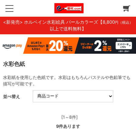
<新発売> ホルベイン水彩絵具 パールカラーズ
【8,800
円（税込）
以上で送料無料】
水彩色紙
水彩紙を使用した色紙です。水彩はもちろんパステルや色鉛筆でも
描写が可能です。
並べ替え
[1～8件]
9
件あります