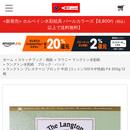
<新発売> ホルベイン水彩絵具 パールカラーズ
【8,800
円（税込）
以上で送料無料】
ホーム
>
スケッチブック・画紙
>
ラウニー ラングトン水彩紙
>
ラングトン水彩紙 ブロック・パッド
>
ラングトン プレステージ ブロック 中目 (コットン100％中性紙) F4 300g 12
枚