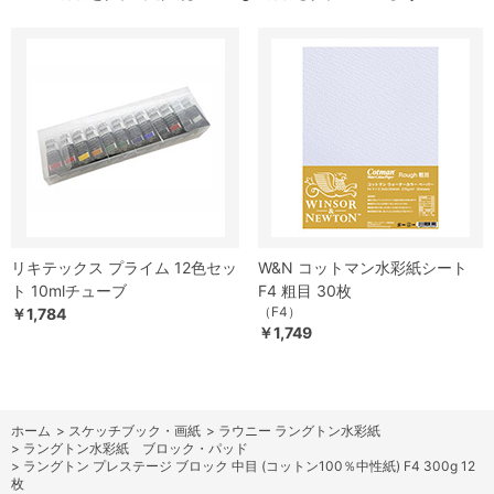
リキテックス プライム 12色セッ
W&N コットマン水彩紙シート
ト 10mlチューブ
F4 粗目 30枚
（F4）
￥1,784
￥1,749
ホーム
>
スケッチブック・画紙
>
ラウニー ラングトン水彩紙
>
ラングトン水彩紙 ブロック・パッド
>
ラングトン プレステージ ブロック 中目 (コットン100％中性紙) F4 300g 12
枚