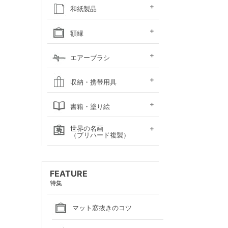
キャンソン
ホルベイン
ホルベイン
ホルベイン ウォーター
ホルベイン
ラウニー
ターレンス
W&N プロフェッショ
マルマン 図案シリーズ
マルマン
マルマン アーチスト
マルマン
マルマン アンチー
マルマン
マルマン
ラウニー アングル
コピック
アルシュ水彩紙
モンバルキャンソン
キャンソンXL
ワトソン水彩紙
ホワイトワトソン水彩紙
W&N コットマン水彩紙
マルマン ヴィフアール
マルマン ソーホー
マルマン 麻表紙
キャンソン ミ・タント
パステルワトソン
パステルマーメイド
ポストカード
カラージェッソペーパー
水彩色紙
和紙製品
ファインフェース
アルビレオ水彩紙
クレスター水彩紙
フォード水彩紙
アヴァロン水彩紙
ラングトン水彩紙
TACスケッチブック
ナル水彩紙
スケッチブック 並口
オリーブシリーズ厚口
メダリオン特厚口
クロッキーブック
クレイドクロッキー
セクションクロッキー
スタンダードクロッキー
パステルブック
ペーパーセレクション
色紙・タトウ紙・
和紙・絵絹・転写紙
日本画用麻紙ボールド
水墨画用紙
芳名帳・仮巻
額縁
ファイル
デッサン・水彩用額縁
デッサン・水彩用額縁
油彩用額縁 (木製)
仮額縁
軽量フレーム・イレパネ
色紙額
額用金具
エアーブラシ
(マット付)
(マット無し)
ハンドピース
コンプレッサー
システムパーツ（部品）
エアーブラシ関連用品
収納・携帯用具
カルトン・
ヴァンゴッホ
ナムラ
ホルベイン
マルマン
エプロン
書籍・塗り絵
ポートフォリオ
キャンバスバッグ
キャンバスバッグ
スケッチバッグ各種
スケッチバッグ
世界の名画
絵画関連書籍
塗り絵
（プリハード複製）
画家名（あ行）
画家名（か行）
画家名（さ行）
画家名（た行）
画家名（は行）
画家名（ま行）
画家名（や行）
画家名（ら行）
FEATURE
特集
マット窓抜きのコツ