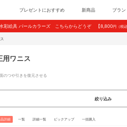
プレゼントにおすすめ
新商品
ブラン
ン水彩絵具 パールカラーズ こちらからどうぞ
【8,800
円（税
ス
正用ワニス
面のつや引きを復元させる
絞り込み
商品詳細
一覧
詳細一覧
ピックアップ
一括購入