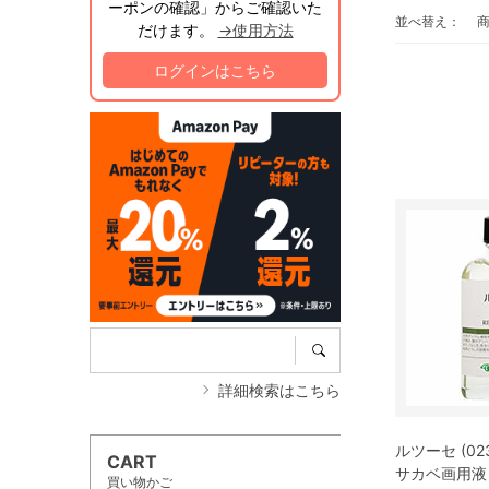
ーポンの確認」からご確認いた
並べ替え：
だけます。
→使用方法
ログインはこちら
詳細検索はこちら
ルツーセ (023
CART
サカベ画用液
買い物かご