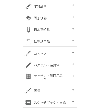
カラー ［イリデッセンス］
ガラスペイント
ベトンペースト
布えのぐ
ステッチカラー
オーブン陶土
水彩絵具
e-画材.com特選水彩
クサカベ・
ホルベイン不透明水彩
ホルベイン水彩用
W＆N プロフェッショナル・
ハルモニア分離水彩絵具
シングルピグメント
レンブラント水彩絵具
ゴールデン QoR(コア)
ホルベイン透明水彩絵具
ダニエルスミス
水彩道具類
マスク液
ターナー・ポスターカラー
固形水彩
セット
専門家用透明水彩絵具
絵具（ガッシュ）
メディウム・他
ウォーターカラー(PWC)
チューブ
W&N コットマン
クサカベ・シャイン
クサカベ・マカロン
レンブラント
ヴァンゴッホ
W&N プロフェッショナル・
ホルベイン・パンカラー
ゴールデン QoR(コア)
プチカラー 透明固形水
水彩道具類
ホルベイン・ケーキカラー
FINETEC(ファインテック)
ダニエルスミス ハーフパ
日本画絵具
ウォーターカラー(CWC)
パール固形水彩絵具
カラー固形水彩
固形透明水彩絵具
固形透明水彩絵具
ウォーターカラー(PWC)
彩
ン
ハーフパン
ナカガワ（鳳凰）
ナカガワ（鳳凰）
絵膠・明礬・礬水
ナカガワ水飛胡粉
吉祥水干絵具
吉祥チューブ水干絵具
吉祥 日本画用顔料
金泥・銀泥・箔類
顔彩角皿
顔彩鉄鉢
墨彩画セット
日本画墨
日本画道具類
ナカガワ 日本画キット
呉竹 顔彩
絵手紙用品
新岩絵具
天然岩絵具
(糊剤・目止め剤)
水筆ぺん・筆ペン・
絵手紙セット
フィス顔彩パレット
顔彩深美
はがき・絵手紙帳
コピック
絵手紙用
コピック マルチライナ
コピック スケッチ
コピック チャオ
コピック クラシック
コピック アクレア
パステル・色鉛筆
ープラス
パステルセット
パステルセット
オイルパステル・
パステル・色鉛筆
デッサン・製図用品
パンパステル
パステル鉛筆セット
水彩色鉛筆セット
チョークアート
色鉛筆セット
・インク
（ハード）
（ソフト）
クレパス・クレヨン
関連用品
練りゴム・
鉛筆セット
画用木炭
モデル人形
ロットリング
W&N ドローイングインク
画筆
デッサン関連用品
油彩用フィルバート
面相筆
彩色筆
隈取筆
仕立筆
山馬筆
連筆
平筆
刷毛
水筆ぺん・筆ペン・
油彩筆セット
油彩用ラウンド（丸筆）
油彩用フラット（平筆）
油彩用ファン（扇型）
油絵用刷毛
水彩筆セット
水彩用ラウンド（丸筆）
水彩用フラット（平筆）
化粧筆
スケッチブック・画紙
（丸平筆）
（日本画・デザイン用）
（日本画・デザイン用）
（日本画・デザイン用）
（日本画・デザイン用）
（日本画・デザイン用）
（日本画・デザイン用）
（日本画・デザイン用）
（日本画・デザイン用）
絵手紙用筆