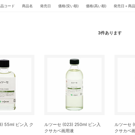
商品コード
商品名
発売日
価格(安い順)
価格(高い順)
発売日＋商
3
件あります
) 55ml ビン入 ク
ルツーセ (023) 250ml ビン入
ルツーセ (0
クサカベ画用液
クサカベ