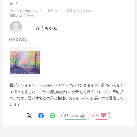
色：F6
使いやすさ
:使いやすい
発色
:良い
容量
:ちょうどいい
価格
:ちょうどいい
かうちゃん
最近ホワイトワトソンスケッチブックのリングタイプが見つからなく
て困ってました。ブック型は剥がすのが難しく苦手です。特にF6が少
ないです。透明水彩絵の具と相性が良くボカシがし易いので愛用して
います
参考になった
1
Like!
0