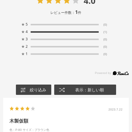
4.0
1
レビュー件数：
件
★
5
(0)
★
4
(1)
★
3
(0)
★
2
(0)
★
1
(0)
絞り込み
表示：新しい順
2023.7.22
木製仮額
色：P-80
サイズ：ブラウン色