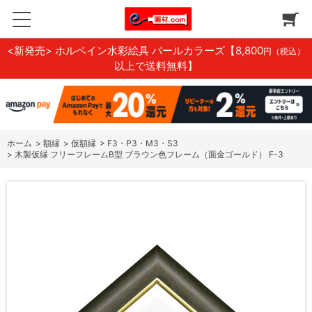
<新発売> ホルベイン水彩絵具 パールカラーズ
【8,800
円（税込）
以上で送料無料】
ホーム
>
額縁
>
仮額縁
>
F3・P3・M3・S3
>
木製仮縁 フリーフレームB型 ブラウン色フレーム（面金ゴールド） F-3