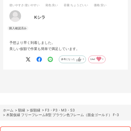
使いやすさ
:使いやすい
発色
:良い
容量
:ちょうどいい
価格
:安い
Kシラ
予想より早く到着しました。
美しい仮額で作業も簡単で満足しています。
参考になった
0
Like!
0
ホーム
>
額縁
>
仮額縁
>
F3・P3・M3・S3
>
木製仮縁 フリーフレームB型 ブラウン色フレーム（面金ゴールド） F-3