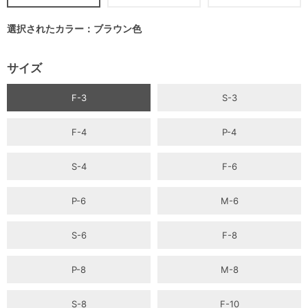
選択されたカラー：ブラウン色
サイズ
F-3
S-3
F-4
P-4
S-4
F-6
P-6
M-6
S-6
F-8
P-8
M-8
S-8
F-10