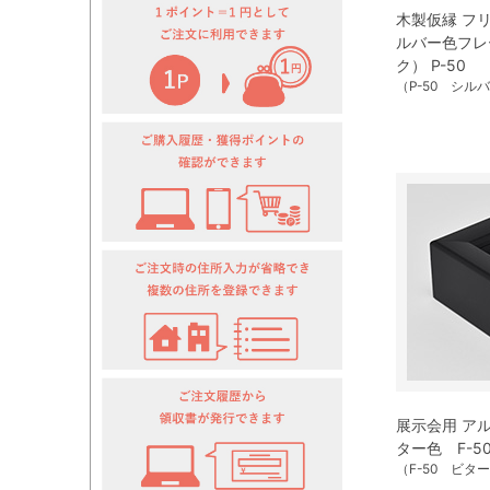
木製仮縁 フ
ルバー色フレ
ク） P-50
（P-50 シル
展示会用 ア
ター色 F-5
（F-50 ビタ