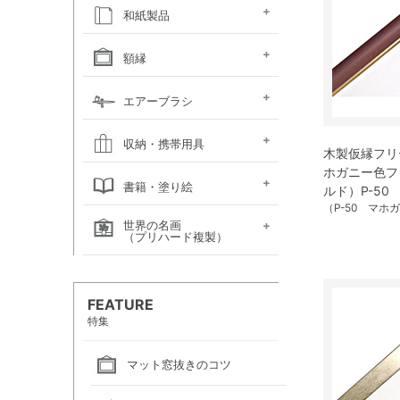
キャンソン
ホルベイン
ホルベイン
ホルベイン ウォーター
ホルベイン
ラウニー
ターレンス
W&N プロフェッショ
マルマン 図案シリーズ
マルマン
マルマン アーチスト
マルマン
マルマン アンチー
マルマン
マルマン
ラウニー アングル
コピック
アルシュ水彩紙
モンバルキャンソン
キャンソンXL
ワトソン水彩紙
ホワイトワトソン水彩紙
W&N コットマン水彩紙
マルマン ヴィフアール
マルマン ソーホー
マルマン 麻表紙
キャンソン ミ・タント
パステルワトソン
パステルマーメイド
ポストカード
カラージェッソペーパー
水彩色紙
和紙製品
ファインフェース
アルビレオ水彩紙
クレスター水彩紙
フォード水彩紙
アヴァロン水彩紙
ラングトン水彩紙
TACスケッチブック
ナル水彩紙
スケッチブック 並口
オリーブシリーズ厚口
メダリオン特厚口
クロッキーブック
クレイドクロッキー
セクションクロッキー
スタンダードクロッキー
パステルブック
ペーパーセレクション
色紙・タトウ紙・
和紙・絵絹・転写紙
日本画用麻紙ボールド
水墨画用紙
芳名帳・仮巻
額縁
ファイル
デッサン・水彩用額縁
デッサン・水彩用額縁
油彩用額縁 (木製)
仮額縁
軽量フレーム・イレパネ
色紙額
額用金具
エアーブラシ
(マット付)
(マット無し)
ハンドピース
コンプレッサー
システムパーツ（部品）
エアーブラシ関連用品
収納・携帯用具
木製仮縁フリ
ホガニー色フ
カルトン・
ヴァンゴッホ
ナムラ
ホルベイン
マルマン
エプロン
書籍・塗り絵
ルド）P-50
ポートフォリオ
キャンバスバッグ
キャンバスバッグ
スケッチバッグ各種
スケッチバッグ
（P-50 マホ
世界の名画
絵画関連書籍
塗り絵
（プリハード複製）
画家名（あ行）
画家名（か行）
画家名（さ行）
画家名（た行）
画家名（は行）
画家名（ま行）
画家名（や行）
画家名（ら行）
FEATURE
特集
マット窓抜きのコツ