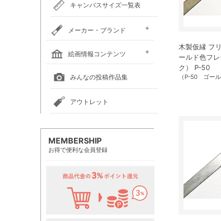
キャンバスサイズ一覧表
メーカー・ブランド
木製仮縁 フ
ホルベイン
クサカベ
レンブラント
ヴァンゴッホ
アムステルダム
リキテックス
ウィンザー＆ニュートン
ダーウェント
ターナー色彩
ファーバーカステル
吉祥
ナカガワ胡粉絵具
マルマン
瀬尾製額所
名村大成堂
マルオカ
すべてのメーカー・ブランド
絵画情報コンテンツ
ールド色フレ
ク） P-50
全国の絵画教室一覧
全国の美術館一覧
全国の画廊一覧
みんなの投稿作品集
（P-50 ゴー
アウトレット
MEMBERSHIP
お得で便利な会員登録