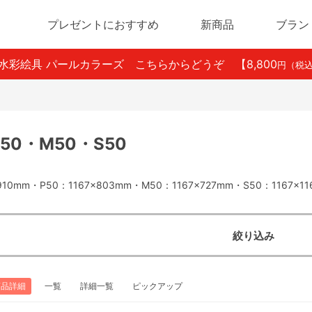
プレゼントにおすすめ
新商品
ブラン
ン水彩絵具 パールカラーズ こちらからどうぞ
【8,800
円（税
P50・M50・S50
910mm・P50：1167×803mm・M50：1167×727mm・S50：1167×11
絞り込み
商品詳細
一覧
詳細一覧
ピックアップ