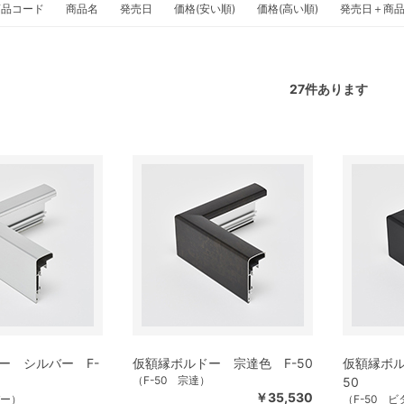
商品コード
商品名
発売日
価格(安い順)
価格(高い順)
発売日＋商
27
件あります
ー シルバー F-
仮額縁ボルドー 宗達色 F-50
仮額縁ボル
（F-50 宗達）
50
￥35,530
バー）
（F-50 