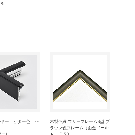
品名
ドー ビター色 F-
木製仮縁 フリーフレームB型 ブ
ラウン色フレーム（面金ゴール
ビター）
ド） F-50