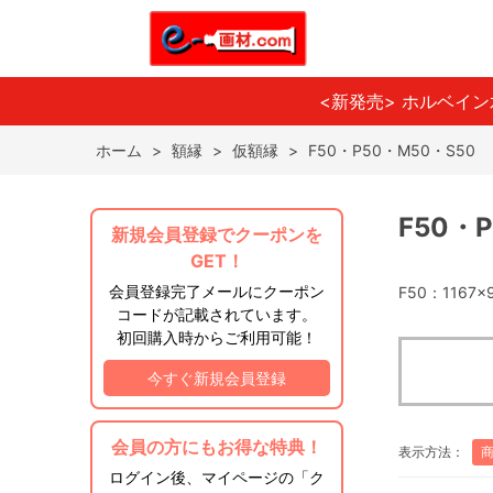
<新発売> ホルベイ
ホーム
>
額縁
>
仮額縁
>
F50・P50・M50・S50
F50・
新規会員登録でクーポンを
GET！
会員登録完了メールにクーポン
F50：1167×
コードが記載されています。
初回購入時からご利用可能！
今すぐ新規会員登録
会員の方にもお得な特典！
表示方法：
ログイン後、マイページの「ク