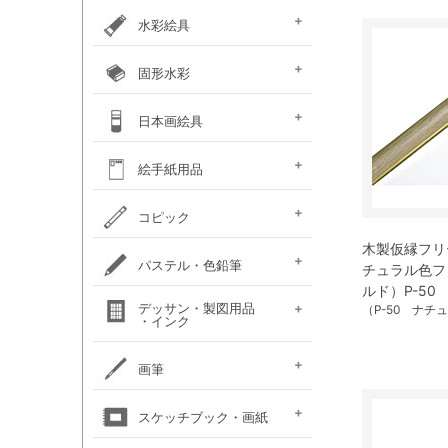
カラー ［イリデッセンス］
ガラスペイント
ベトンペースト
布えのぐ
ステッチカラー
オーブン陶土
水彩絵具
e-画材.com特選水彩
クサカベ・
ホルベイン不透明水彩
ホルベイン水彩用
W＆N プロフェッショナル・
ハルモニア分離水彩絵具
シングルピグメント
レンブラント水彩絵具
ゴールデン QoR(コア)
ホルベイン透明水彩絵具
ダニエルスミス
水彩道具類
マスク液
ターナー・ポスターカラー
固形水彩
セット
専門家用透明水彩絵具
絵具（ガッシュ）
メディウム・他
ウォーターカラー(PWC)
チューブ
W&N コットマン
クサカベ・シャイン
クサカベ・マカロン
レンブラント
ヴァンゴッホ
W&N プロフェッショナル・
ホルベイン・パンカラー
ゴールデン QoR(コア)
プチカラー 透明固形水
水彩道具類
ホルベイン・ケーキカラー
FINETEC(ファインテック)
ダニエルスミス ハーフパ
日本画絵具
ウォーターカラー(CWC)
パール固形水彩絵具
カラー固形水彩
固形透明水彩絵具
固形透明水彩絵具
ウォーターカラー(PWC)
彩
ン
ハーフパン
ナカガワ（鳳凰）
ナカガワ（鳳凰）
絵膠・明礬・礬水
ナカガワ水飛胡粉
吉祥水干絵具
吉祥チューブ水干絵具
吉祥 日本画用顔料
金泥・銀泥・箔類
顔彩角皿
顔彩鉄鉢
墨彩画セット
日本画墨
日本画道具類
ナカガワ 日本画キット
呉竹 顔彩
絵手紙用品
新岩絵具
天然岩絵具
(糊剤・目止め剤)
水筆ぺん・筆ペン・
絵手紙セット
フィス顔彩パレット
顔彩深美
はがき・絵手紙帳
コピック
絵手紙用
木製仮縁フリ
コピック マルチライナ
コピック スケッチ
コピック チャオ
コピック クラシック
コピック アクレア
パステル・色鉛筆
チュラル色フ
ープラス
ルド）P-50
パステルセット
パステルセット
オイルパステル・
パステル・色鉛筆
デッサン・製図用品
パンパステル
パステル鉛筆セット
水彩色鉛筆セット
チョークアート
（P-50 ナチ
色鉛筆セット
・インク
（ハード）
（ソフト）
クレパス・クレヨン
関連用品
練りゴム・
鉛筆セット
画用木炭
モデル人形
ロットリング
W&N ドローイングインク
画筆
デッサン関連用品
油彩用フィルバート
面相筆
彩色筆
隈取筆
仕立筆
山馬筆
連筆
平筆
刷毛
水筆ぺん・筆ペン・
油彩筆セット
油彩用ラウンド（丸筆）
油彩用フラット（平筆）
油彩用ファン（扇型）
油絵用刷毛
水彩筆セット
水彩用ラウンド（丸筆）
水彩用フラット（平筆）
化粧筆
スケッチブック・画紙
（丸平筆）
（日本画・デザイン用）
（日本画・デザイン用）
（日本画・デザイン用）
（日本画・デザイン用）
（日本画・デザイン用）
（日本画・デザイン用）
（日本画・デザイン用）
（日本画・デザイン用）
絵手紙用筆