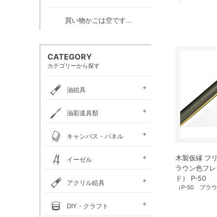
買い物かごは空です...
CATEGORY
カテゴリーから探す
油絵具
e-画材.com油絵具
ホルベイン・
ホルベイン・
W＆N アーティスト・
クサカベ・
ヴェルネ 高品位油絵具
ホルベイン画用液
ミノー油絵具
ギルド油絵具
ラスター油絵具
クサカベ画用液
マツダ・スーパー油絵具
マツダ画用液
W＆N画用液
レンブラント油絵具
ヴァンゴッホ油絵具
ターレンス油絵具
ターレンス画用液
ターナー画溶液
クサカベ・専門家用油絵具
ターナー・マチソン油絵具
油彩道具類
お勧めセット
アーチスト油絵具
DUO水可溶性油絵具
オイルカラー AOC
スタンダードオイルカラー
リキテックス
ターレンス
ホルベイン
油壺・筆洗器・
イタリアンアートナイフ
パレットナイフ
カタリスト
パレット
キャンバス・パネル
ペインティングナイフ
ペインティングナイフ
ペンチングナイフ
チューブ絞り
フレデリックス
張り上げキャンバス
ロールキャンバス
キャンバスボード
木枠
キャンバス張り用具
木製仮縁 フ
木製パネル・水貼りテープ
イーゼル
メタリックキャンバス
ラウン色フレ
ド） P-50
アトリエイーゼル
デッサンイーゼル
ディスプレイイーゼル
野外イーゼル
卓上イーゼル
イーゼルボックス
アトリエキャビネット
イーゼル用品
アクリル絵具
（P-50 ブラ
ターナー
ターナーアクリル
リキテックスアクリル
リキテックスアクリル
リキテックス ガッシュ
リキテックス・
ホルベイン・
アムステルダム・
アムステルダム・
クサカベ・
ホルベイン・アクリリック
ホルベイン・アクリリック
ホルベイン・アクリリック
アムステルダム・アクリリ
アムステルダム・アクリル
布えのぐ
リキテックスリキッド
リキテックスプライム
クサカベ・アキーラ
アキーラ専用 メディウ
アクリル絵具廃液処理剤
ゴールデン ヘビーボデ
ゴールデン フルイド
ゴールデン ハイフロー
ゴールデン オープン
ゴールデン ソーフラッ
ゴールデン メディウム
ターナー・イベントカラー
リキテックスベーシックス
リキテックスバイオベース
ホルベイン・メディウム類
DIY・クラフト
アクリルガッシュ絵具
ガッシュ専用メディウム
絵具（レギュラー）
絵具（ソフト）
アクリリックプラス
メディウム類
アクリリックガッシュ
アクリリックカラー
アクリリックガッシュ
アキーラ ガッシュ
カラー［ヘビーボディ］
カラー ［フルイド］
カラー ［インク］
ックカラー エキスパート
絵具メディウム／補助材
ム
ィ
ト
ホルベイン・アクリリック