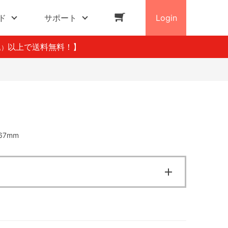
ド
サポート
Login
以上で送料無料！】
込）
67mm