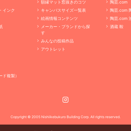
額縁マット窓抜きのコツ
陶芸.com
・インク
キャンバスサイズ一覧表
陶芸.com
絵画情報コンテンツ
陶芸.com
紙
メーカー・ブランドから探
酒蔵 鞍
す
みんなの投稿作品
アウトレット
ード複製）
Instagram
Copyright © 2005 Nishiikebukuro Building Corp. All rights reserved.