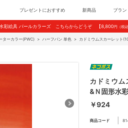
プレゼントにおすすめ
新商品
ブラン
ン水彩絵具 パールカラーズ こちらからどうぞ
【8,800
円（税
ターカラー(PWC)
>
ハーフパン 単色
>
カドミウムスカーレット(1
カドミウムス
&Ｎ固形水
￥924
商品コード
81