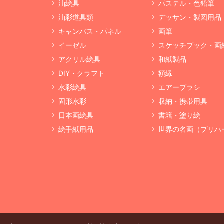
油絵具
パステル・色鉛筆
油彩道具類
デッサン・製図用品
キャンバス・パネル
画筆
イーゼル
スケッチブック・画
アクリル絵具
和紙製品
DIY・クラフト
額縁
水彩絵具
エアーブラシ
固形水彩
収納・携帯用具
日本画絵具
書籍・塗り絵
絵手紙用品
世界の名画（プリハ