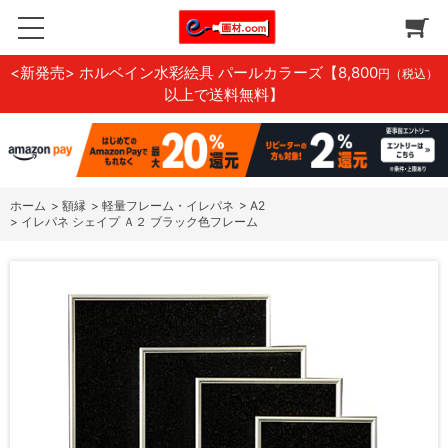
<新発売> ホルベイン水彩絵具 パールカラーズ
【8,800
円（税込）
以上で送料無料】
ホーム
>
額縁
>
軽量フレーム・イレパネ
>
A2
>
イレパネ シェイプ Ａ２ ブラック色フレーム