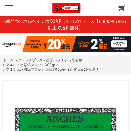
<新発売> ホルベイン水彩絵具 パールカラーズ
【8,800
円（税込）
以上で送料無料】
ホーム
>
スケッチブック・画紙
>
アルシュ水彩紙
>
アルシュ水彩紙ブロック300g/㎡
>
アルシュ水彩紙ブロック 細目300g/㎡ 36×51cm 20枚綴り