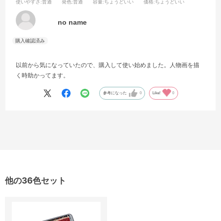
使いやすさ
:普通
発色
:普通
容量
:ちょうどいい
価格
:ちょうどいい
no name
以前から気になっていたので、購入して使い始めました。人物画を描
く時助かってます。
参考になった
0
Like!
0
他の36色セット