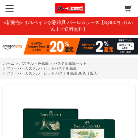
<新発売> ホルベイン水彩絵具 パールカラーズ
【8,800
円（税込）
以上で送料無料】
ホーム
>
パステル・色鉛筆
>
パステル鉛筆セット
>
ファーバーカステル・ピットパステル鉛筆
>
ファーバーカステル ピット パステル鉛筆36色（缶入）