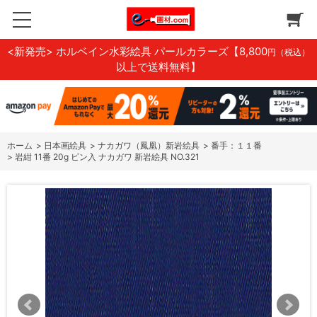
<新発売> ホルベイン水彩絵具 パールカラーズ
【8,800
円（税込）
以上で送料無料】
ホーム
>
日本画絵具
>
ナカガワ（鳳凰）新岩絵具
>
番手：１１番
>
岩紺 11番 20g ビン入 ナカガワ 新岩絵具 NO.321