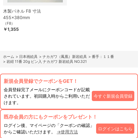
木製パネル F8 寸法
455×380mm
（F8）
￥1,355
ホーム
>
日本画絵具
>
ナカガワ（鳳凰）新岩絵具
>
番手：１１番
>
岩紺 11番 20g ビン入 ナカガワ 新岩絵具 NO.321
新規会員登録でクーポンをGET！
会員登録完了メールにクーポンコードが記載
されています。初回購入時からご利用いただ
今すぐ新規会員登録
けます。
既存会員の方にもクーポンをプレゼント！
ログイン後、マイページの「クーポンの確認」
ログインはこちら
からご確認いただけます。
→使用方法