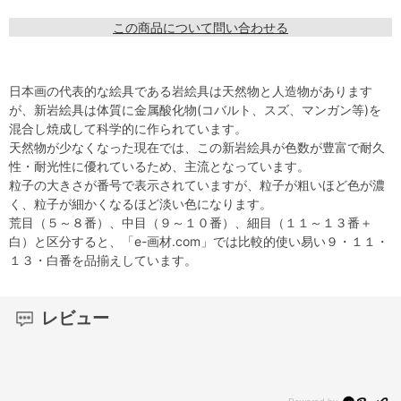
この商品について問い合わせる
日本画の代表的な絵具である岩絵具は天然物と人造物があります
が、新岩絵具は体質に金属酸化物(コバルト、スズ、マンガン等)を
混合し焼成して科学的に作られています。
天然物が少なくなった現在では、この新岩絵具が色数が豊富で耐久
性・耐光性に優れているため、主流となっています。
粒子の大きさが番号で表示されていますが、粒子が粗いほど色が濃
く、粒子が細かくなるほど淡い色になります。
荒目（５～８番）、中目（９～１０番）、細目（１１～１３番＋
白）と区分すると、「e-画材.com」では比較的使い易い９・１１・
１３・白番を品揃えしています。
レビュー