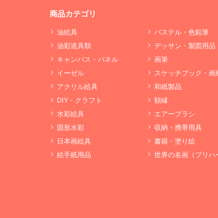
商品カテゴリ
油絵具
パステル・色鉛筆
油彩道具類
デッサン・製図用品
キャンバス・パネル
画筆
イーゼル
スケッチブック・画
アクリル絵具
和紙製品
DIY・クラフト
額縁
水彩絵具
エアーブラシ
固形水彩
収納・携帯用具
日本画絵具
書籍・塗り絵
絵手紙用品
世界の名画（プリハ