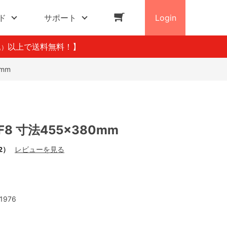
ド
サポート
Login
以上で送料無料！】
込）
mm
8 寸法455×380mm
2）
レビューを見る
1976