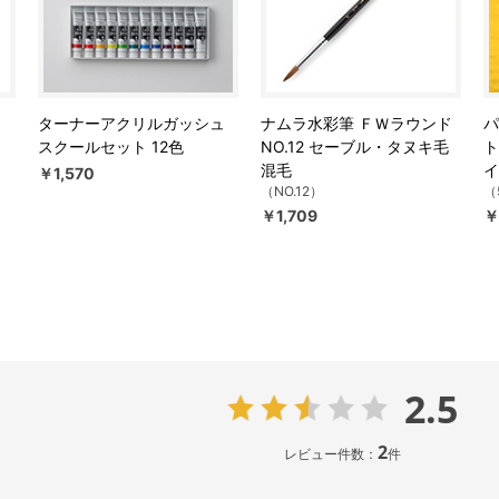
ターナーアクリルガッシュ
ナムラ水彩筆 ＦＷラウンド
パ
スクールセット 12色
NO.12 セーブル・タヌキ毛
ト
混毛
イ
￥1,570
（NO.12）
（
￥1,709
￥
2.5
2
レビュー件数：
件