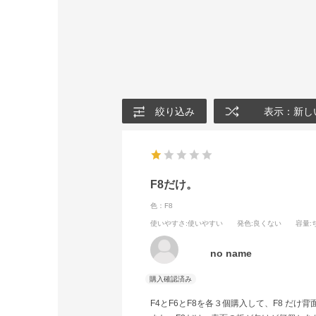
絞り込み
表示：新し
F8だけ。
色：F8
使いやすさ
:使いやすい
発色
:良くない
容量
no name
F4とF6とF8を各３個購入して、F8 だ