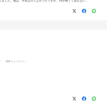
りました。他は、平気なのでよかったですが、F8が怖くて買えない…
い
価格
:ちょうどいい
。