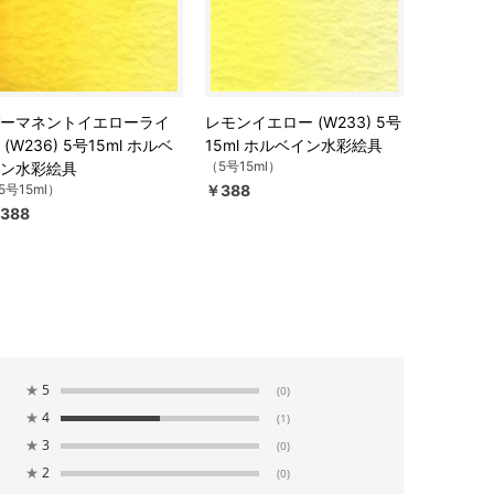
ーマネントイエローライ
レモンイエロー (W233) 5号
 (W236) 5号15ml ホルベ
15ml ホルベイン水彩絵具
（5号15ml）
ン水彩絵具
5号15ml）
￥388
388
★
5
(0)
★
4
(1)
★
3
(0)
★
2
(0)