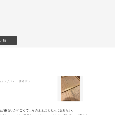
い順
:ちょうどいい
価格
:高い
け背面が虫食いがすごくて…そのままだとと人に渡せない。