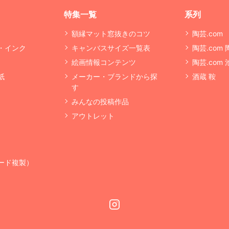
特集一覧
系列
額縁マット窓抜きのコツ
陶芸.com
・インク
キャンバスサイズ一覧表
陶芸.com
絵画情報コンテンツ
陶芸.com
紙
メーカー・ブランドから探
酒蔵 鞍
す
みんなの投稿作品
アウトレット
ード複製）
Instagram