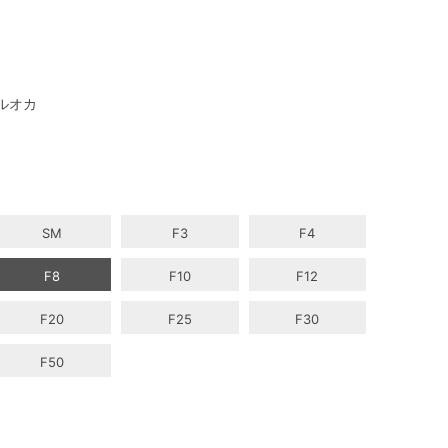
ルオカ
SM
F3
F4
F8
F10
F12
F20
F25
F30
F50