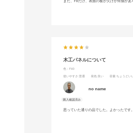
また、F8だけ、表面の板が欠けが何個かあ
木工パネルについて
色：F40
使いやすさ
:普通
発色
:良い
容量
:ちょうどい
no name
思っていた通りの品でした。よかったです