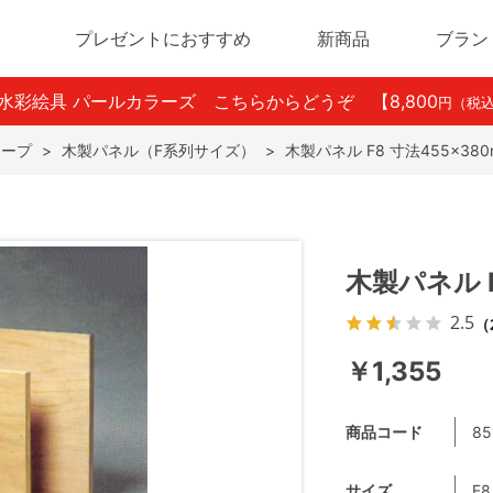
プレゼントにおすすめ
新商品
ブラン
ン水彩絵具 パールカラーズ こちらからどうぞ
【8,800
円（税
テープ
>
木製パネル（F系列サイズ）
>
木製パネル F8 寸法455×380
木製パネル F
2.5
（
￥1,355
商品コード
85
サイズ
F8