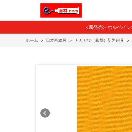
<新発売> ホルベイ
ホーム
>
日本画絵具
>
ナカガワ（鳳凰）新岩絵具
>