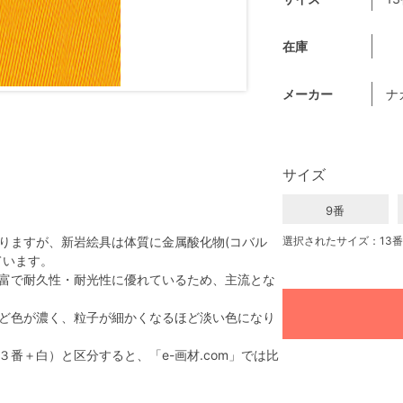
在庫
メーカー
ナ
サイズ
9番
りますが、新岩絵具は体質に金属酸化物(コバル
選択されたサイズ：13番
ています。
富で耐久性・耐光性に優れているため、主流とな
ど色が濃く、粒子が細かくなるほど淡い色になり
番＋白）と区分すると、「e-画材.com」では比