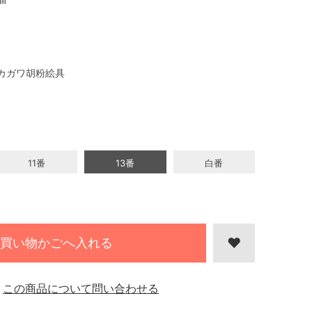
カガワ胡粉絵具
11番
13番
白番
買い物かごへ入れる
この商品について問い合わせる