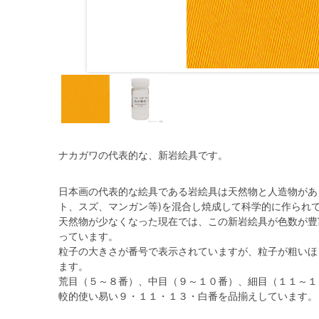
ナカガワの代表的な、新岩絵具です。
日本画の代表的な絵具である岩絵具は天然物と人造物があ
ト、スズ、マンガン等)を混合し焼成して科学的に作られ
天然物が少なくなった現在では、この新岩絵具が色数が豊
っています。
粒子の大きさが番号で表示されていますが、粒子が粗いほ
ます。
荒目（５～８番）、中目（９～１０番）、細目（１１～１３
較的使い易い９・１１・１３・白番を品揃えしています。