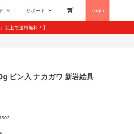
ド
サポート
Login
以上で送料無料！】
込）
20g ビン入 ナカガワ 新岩絵具
1503
3番