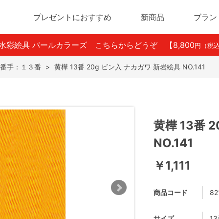
プレゼントにおすすめ
新商品
ブラン
ン水彩絵具 パールカラーズ こちらからどうぞ
【8,800
円（税
番手：１３番
>
黄樺 13番 20g ビン入 ナカガワ 新岩絵具 NO.141
黄樺 13番 
NO.141
￥1,111
商品コード
82
サイズ
1