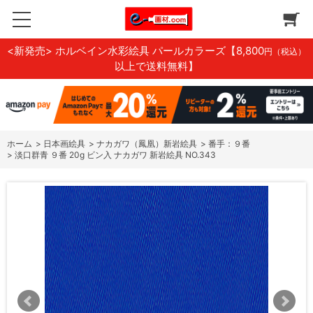
<新発売> ホルベイン水彩絵具 パールカラーズ
【8,800
円（税込）
以上で送料無料】
ホーム
>
日本画絵具
>
ナカガワ（鳳凰）新岩絵具
>
番手：９番
>
淡口群青 ９番 20g ビン入 ナカガワ 新岩絵具 NO.343