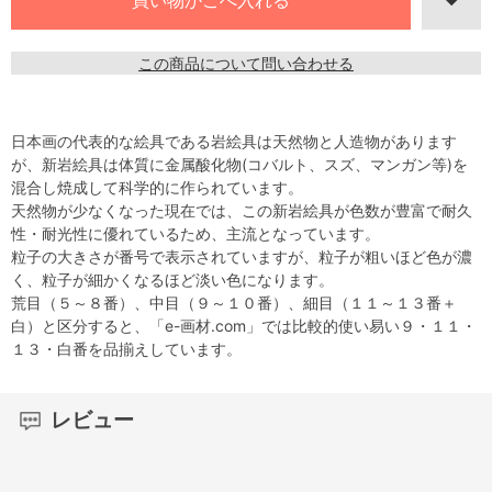
この商品について問い合わせる
日本画の代表的な絵具である岩絵具は天然物と人造物があります
が、新岩絵具は体質に金属酸化物(コバルト、スズ、マンガン等)を
混合し焼成して科学的に作られています。
天然物が少なくなった現在では、この新岩絵具が色数が豊富で耐久
性・耐光性に優れているため、主流となっています。
粒子の大きさが番号で表示されていますが、粒子が粗いほど色が濃
く、粒子が細かくなるほど淡い色になります。
荒目（５～８番）、中目（９～１０番）、細目（１１～１３番＋
白）と区分すると、「e-画材.com」では比較的使い易い９・１１・
１３・白番を品揃えしています。
レビュー