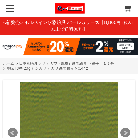
<新発売> ホルベイン水彩絵具 パールカラーズ
【8,800
円（税込）
以上で送料無料】
ホーム
>
日本画絵具
>
ナカガワ（鳳凰）新岩絵具
>
番手：１３番
>
草緑 13番 20g ビン入 ナカガワ 新岩絵具 NO.442