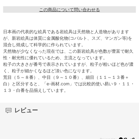
この商品について問い合わせる
日本画の代表的な絵具である岩絵具は天然物と人造物があります
が、新岩絵具は体質に金属酸化物(コバルト、スズ、マンガン等)を
混合し焼成して科学的に作られています。
天然物が少なくなった現在では、この新岩絵具が色数が豊富で耐久
性・耐光性に優れているため、主流となっています。
粒子の大きさが番号で表示されていますが、粒子が粗いほど色が濃
く、粒子が細かくなるほど淡い色になります。
荒目（５～８番）、中目（９～１０番）、細目（１１～１３番＋
白）と区分すると、「e-画材.com」では比較的使い易い９・１１・
１３・白番を品揃えしています。
レビュー