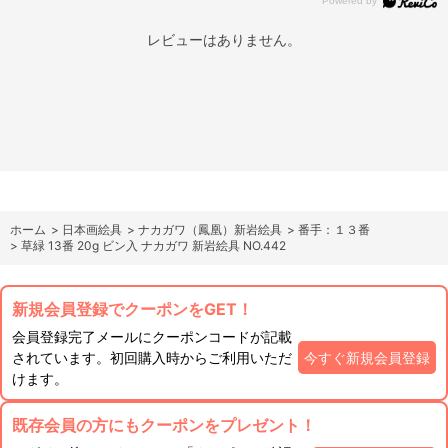
レビューはありません。
ホーム
>
日本画絵具
>
ナカガワ（鳳凰）新岩絵具
>
番手：１３番
>
草緑 13番 20g ビン入 ナカガワ 新岩絵具 NO.442
新規会員登録でクーポンをGET！
会員登録完了メールにクーポンコードが記載
されています。初回購入時からご利用いただ
今すぐ新規会員登録
けます。
既存会員の方にもクーポンをプレゼント！