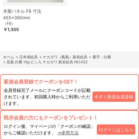
木製パネル F8 寸法
455×380mm
（F8）
￥1,355
ホーム
>
日本画絵具
>
ナカガワ（鳳凰）新岩絵具
>
番手：白番
>
若葉 白番 15g ビン入 ナカガワ 新岩絵具 NO.432
新規会員登録でクーポンをGET！
会員登録完了メールにクーポンコードが記載
されています。初回購入時からご利用いただ
今すぐ新規会員登録
けます。
既存会員の方にもクーポンをプレゼント！
ログイン後、マイページの「クーポンの確認」
ログインはこちら
からご確認いただけます。
→使用方法