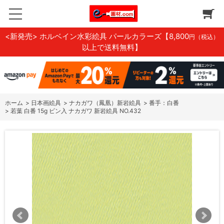
<新発売> ホルベイン水彩絵具 パールカラーズ
【8,800
円（税込）
以上で送料無料】
ホーム
>
日本画絵具
>
ナカガワ（鳳凰）新岩絵具
>
番手：白番
>
若葉 白番 15g ビン入 ナカガワ 新岩絵具 NO.432