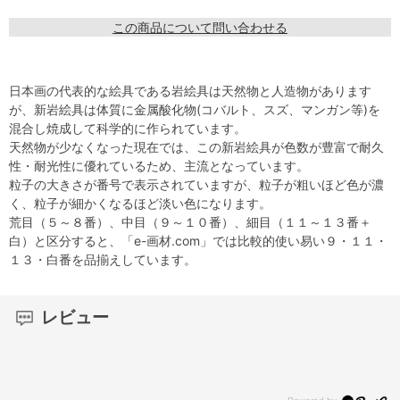
この商品について問い合わせる
日本画の代表的な絵具である岩絵具は天然物と人造物があります
が、新岩絵具は体質に金属酸化物(コバルト、スズ、マンガン等)を
混合し焼成して科学的に作られています。
天然物が少なくなった現在では、この新岩絵具が色数が豊富で耐久
性・耐光性に優れているため、主流となっています。
粒子の大きさが番号で表示されていますが、粒子が粗いほど色が濃
く、粒子が細かくなるほど淡い色になります。
荒目（５～８番）、中目（９～１０番）、細目（１１～１３番＋
白）と区分すると、「e-画材.com」では比較的使い易い９・１１・
１３・白番を品揃えしています。
レビュー