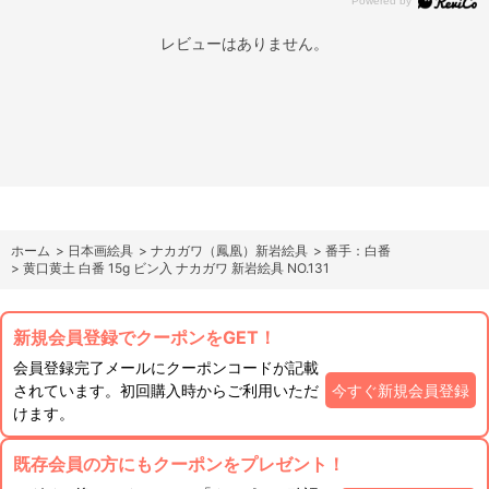
レビューはありません。
ホーム
>
日本画絵具
>
ナカガワ（鳳凰）新岩絵具
>
番手：白番
>
黄口黄土 白番 15g ビン入 ナカガワ 新岩絵具 NO.131
新規会員登録でクーポンをGET！
会員登録完了メールにクーポンコードが記載
されています。初回購入時からご利用いただ
今すぐ新規会員登録
けます。
既存会員の方にもクーポンをプレゼント！