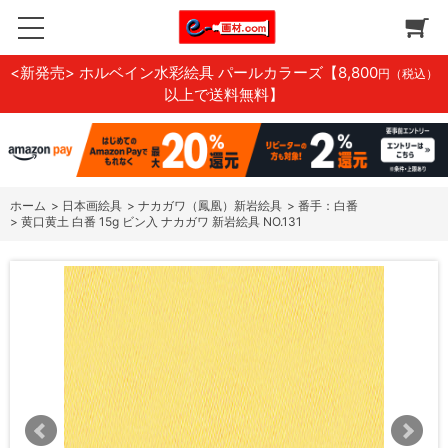
<新発売> ホルベイン水彩絵具 パールカラーズ
【8,800
円（税込）
以上で送料無料】
ホーム
>
日本画絵具
>
ナカガワ（鳳凰）新岩絵具
>
番手：白番
>
黄口黄土 白番 15g ビン入 ナカガワ 新岩絵具 NO.131