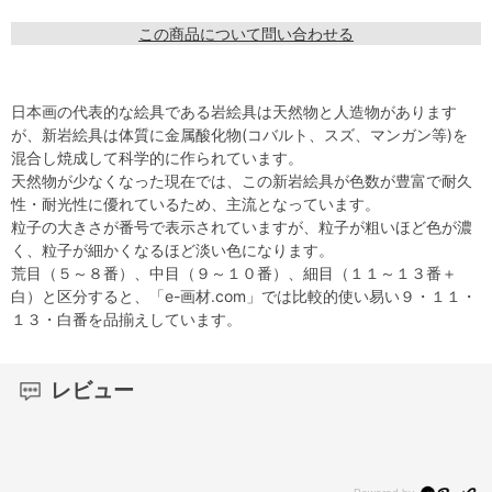
この商品について問い合わせる
日本画の代表的な絵具である岩絵具は天然物と人造物があります
が、新岩絵具は体質に金属酸化物(コバルト、スズ、マンガン等)を
混合し焼成して科学的に作られています。
天然物が少なくなった現在では、この新岩絵具が色数が豊富で耐久
性・耐光性に優れているため、主流となっています。
粒子の大きさが番号で表示されていますが、粒子が粗いほど色が濃
く、粒子が細かくなるほど淡い色になります。
荒目（５～８番）、中目（９～１０番）、細目（１１～１３番＋
白）と区分すると、「e-画材.com」では比較的使い易い９・１１・
１３・白番を品揃えしています。
レビュー