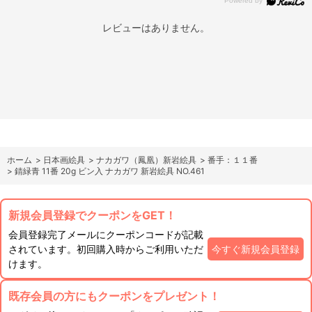
レビューはありません。
ホーム
>
日本画絵具
>
ナカガワ（鳳凰）新岩絵具
>
番手：１１番
>
錆緑青 11番 20g ビン入 ナカガワ 新岩絵具 NO.461
新規会員登録でクーポンをGET！
会員登録完了メールにクーポンコードが記載
されています。初回購入時からご利用いただ
今すぐ新規会員登録
けます。
既存会員の方にもクーポンをプレゼント！