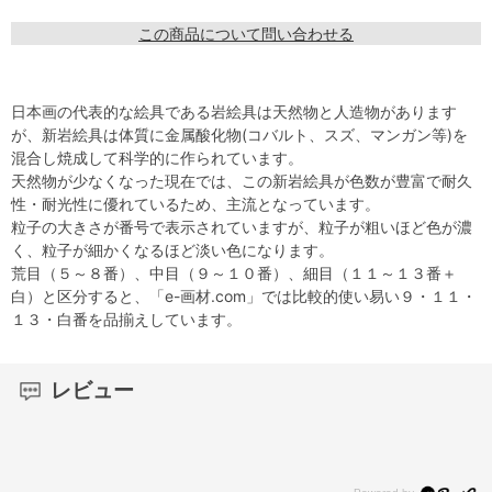
この商品について問い合わせる
日本画の代表的な絵具である岩絵具は天然物と人造物があります
が、新岩絵具は体質に金属酸化物(コバルト、スズ、マンガン等)を
混合し焼成して科学的に作られています。
天然物が少なくなった現在では、この新岩絵具が色数が豊富で耐久
性・耐光性に優れているため、主流となっています。
粒子の大きさが番号で表示されていますが、粒子が粗いほど色が濃
く、粒子が細かくなるほど淡い色になります。
荒目（５～８番）、中目（９～１０番）、細目（１１～１３番＋
白）と区分すると、「e-画材.com」では比較的使い易い９・１１・
１３・白番を品揃えしています。
レビュー