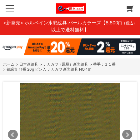
<新発売> ホルベイン水彩絵具 パールカラーズ
【8,800
円（税込）
以上で送料無料】
ホーム
>
日本画絵具
>
ナカガワ（鳳凰）新岩絵具
>
番手：１１番
>
錆緑青 11番 20g ビン入 ナカガワ 新岩絵具 NO.461