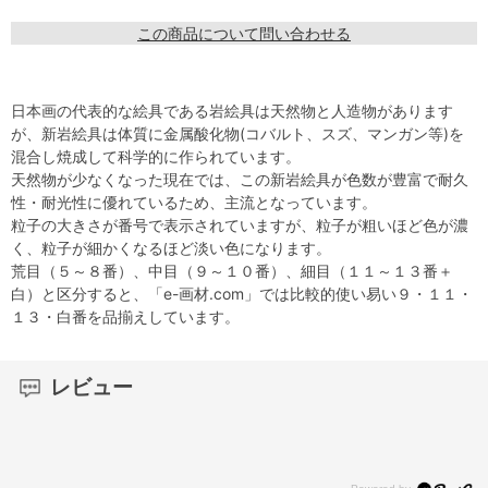
この商品について問い合わせる
日本画の代表的な絵具である岩絵具は天然物と人造物があります
が、新岩絵具は体質に金属酸化物(コバルト、スズ、マンガン等)を
混合し焼成して科学的に作られています。
天然物が少なくなった現在では、この新岩絵具が色数が豊富で耐久
性・耐光性に優れているため、主流となっています。
粒子の大きさが番号で表示されていますが、粒子が粗いほど色が濃
く、粒子が細かくなるほど淡い色になります。
荒目（５～８番）、中目（９～１０番）、細目（１１～１３番＋
白）と区分すると、「e-画材.com」では比較的使い易い９・１１・
１３・白番を品揃えしています。
レビュー