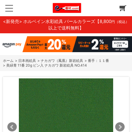
<新発売> ホルベイン水彩絵具 パールカラーズ
【8,800
円（税込）
以上で送料無料】
ホーム
>
日本画絵具
>
ナカガワ（鳳凰）新岩絵具
>
番手：１１番
>
美緑青 11番 20g ビン入 ナカガワ 新岩絵具 NO.414