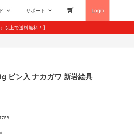
ド
サポート
Login
以上で送料無料！】
込）
20g ビン入 ナカガワ 新岩絵具
1788
番