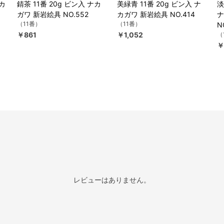
ナカ
錆茶 11番 20g ビン入 ナカ
美緑青 11番 20g ビン入 ナ
淡
ガワ 新岩絵具 NO.552
カガワ 新岩絵具 NO.414
ナ
（11番）
（11番）
N
￥861
￥1,052
（
￥
レビューはありません。