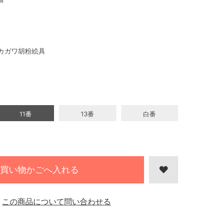
カガワ胡粉絵具
11番
13番
白番
買い物かごへ入れる
この商品について問い合わせる