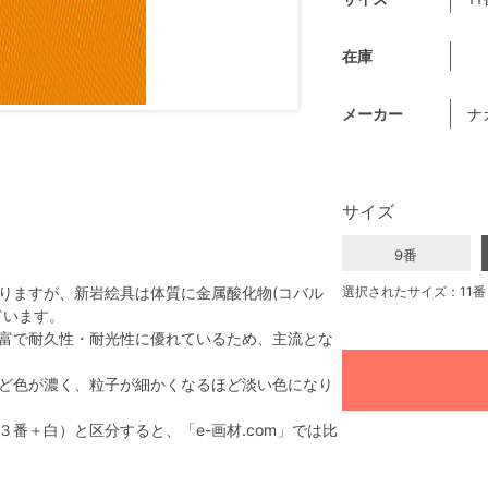
在庫
メーカー
ナ
サイズ
9番
りますが、新岩絵具は体質に金属酸化物(コバル
選択されたサイズ：11番
ています。
富で耐久性・耐光性に優れているため、主流とな
ど色が濃く、粒子が細かくなるほど淡い色になり
番＋白）と区分すると、「e-画材.com」では比