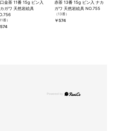
口金茶 11番 15g ビン入
赤茶 13番 15g ビン入 ナカ
カガワ 天然岩絵具
ガワ 天然岩絵具 NO.755
（13番）
O.756
11番）
￥574
574