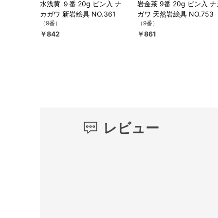
水浅黄 ９番 20g ビン入 ナ
岩金茶 9番 20g ビン入 
カガワ 新岩絵具 NO.361
ガワ 天然岩絵具 NO.753
（9番）
（9番）
￥842
￥861
レビュー