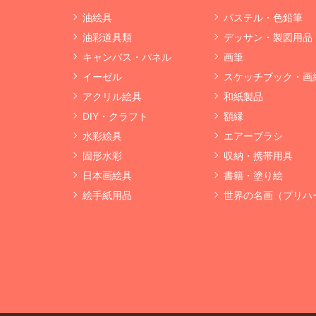
油絵具
パステル・色鉛筆
油彩道具類
デッサン・製図用品
キャンバス・パネル
画筆
イーゼル
スケッチブック・画
アクリル絵具
和紙製品
DIY・クラフト
額縁
水彩絵具
エアーブラシ
固形水彩
収納・携帯用具
日本画絵具
書籍・塗り絵
絵手紙用品
世界の名画（プリハ