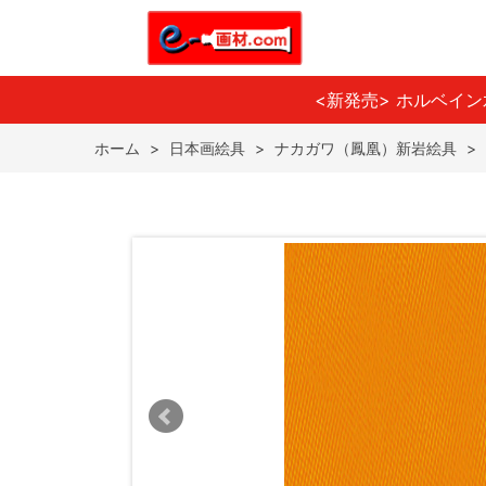
<新発売> ホルベイ
ホーム
>
日本画絵具
>
ナカガワ（鳳凰）新岩絵具
>