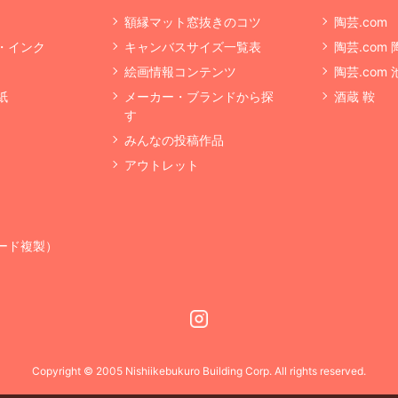
額縁マット窓抜きのコツ
陶芸.com
・インク
キャンバスサイズ一覧表
陶芸.com
絵画情報コンテンツ
陶芸.com
紙
メーカー・ブランドから探
酒蔵 鞍
す
みんなの投稿作品
アウトレット
ード複製）
Instagram
Copyright © 2005 Nishiikebukuro Building Corp. All rights reserved.