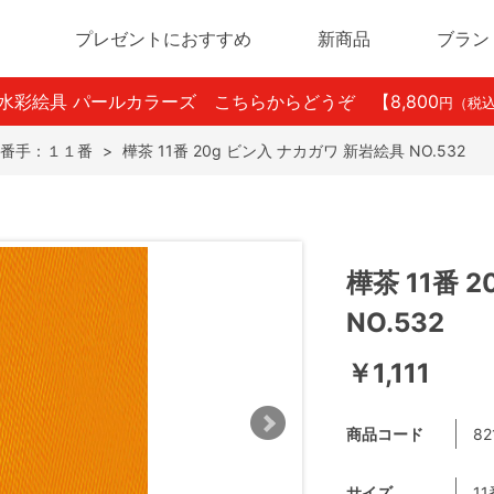
プレゼントにおすすめ
新商品
ブラン
ン水彩絵具 パールカラーズ こちらからどうぞ
【8,800
円（税
番手：１１番
>
樺茶 11番 20g ビン入 ナカガワ 新岩絵具 NO.532
樺茶 11番 
NO.532
￥1,111
商品コード
82
サイズ
11