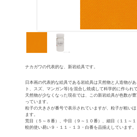
ナカガワの代表的な、新岩絵具です。
日本画の代表的な絵具である岩絵具は天然物と人造物があ
ト、スズ、マンガン等)を混合し焼成して科学的に作られ
天然物が少なくなった現在では、この新岩絵具が色数が豊
っています。
粒子の大きさが番号で表示されていますが、粒子が粗いほ
ます。
荒目（５～８番）、中目（９～１０番）、細目（１１～１３
較的使い易い９・１１・１３・白番を品揃えしています。