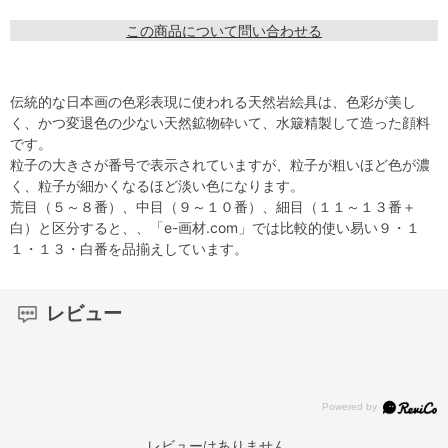
この商品について問い合わせる
伝統的な日本画の色彩表現に使われる天然岩絵具は、色彩が美し
く、かつ変退色の少ない天然鉱物砕いて、水簸精製して造った顔料
です。
粒子の大きさが番号で表示されていますが、粒子が粗いほど色が濃
く、粒子が細かくなるほど淡い色になります。
荒目（５～８番）、中目（９～１０番）、細目（１１～１３番＋
白）と区分すると、、「e-画材.com」では比較的使い易い９・１
１・１３・白番を品揃えしています。
レビュー
レビューはありません。