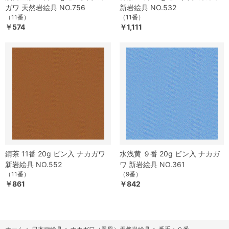
ガワ 天然岩絵具 NO.756
新岩絵具 NO.532
（11番）
（11番）
￥574
￥1,111
錆茶 11番 20g ビン入 ナカガワ
水浅黄 ９番 20g ビン入 ナカガ
新岩絵具 NO.552
ワ 新岩絵具 NO.361
（11番）
（9番）
￥861
￥842