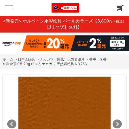
<新発売> ホルベイン水彩絵具 パールカラーズ
【8,800
円（税込）
以上で送料無料】
ホーム
>
日本画絵具
>
ナカガワ（鳳凰）天然岩絵具
>
番手：９番
>
岩金茶 9番 20g ビン入 ナカガワ 天然岩絵具 NO.753