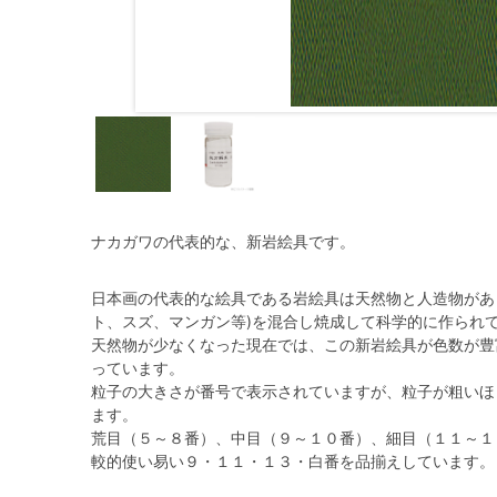
ナカガワの代表的な、新岩絵具です。
日本画の代表的な絵具である岩絵具は天然物と人造物があ
ト、スズ、マンガン等)を混合し焼成して科学的に作られ
天然物が少なくなった現在では、この新岩絵具が色数が豊
っています。
粒子の大きさが番号で表示されていますが、粒子が粗いほ
ます。
荒目（５～８番）、中目（９～１０番）、細目（１１～１３
較的使い易い９・１１・１３・白番を品揃えしています。