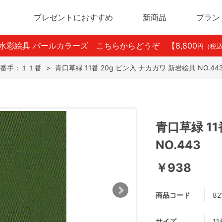
プレゼントにおすすめ
新商品
ブラン
ン水彩絵具 パールカラーズ こちらからどうぞ
【8,800
円（税
番手：１１番
>
青口草緑 11番 20g ビン入 ナカガワ 新岩絵具 NO.44
青口草緑 11
NO.443
￥938
商品コード
82
サイズ
11