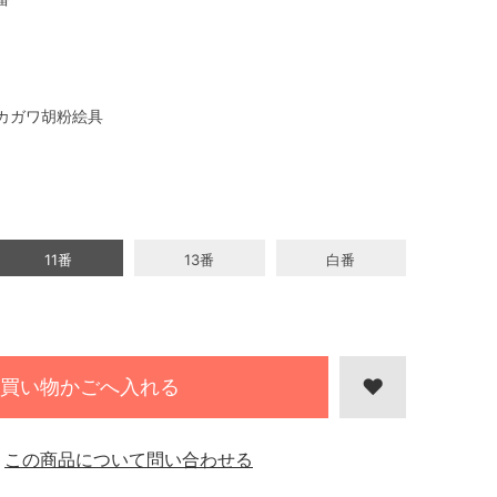
カガワ胡粉絵具
11番
13番
白番
買い物かごへ入れる
この商品について問い合わせる