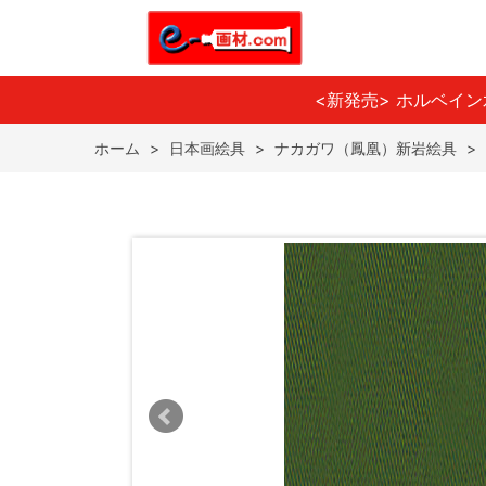
<新発売> ホルベイ
ホーム
>
日本画絵具
>
ナカガワ（鳳凰）新岩絵具
>