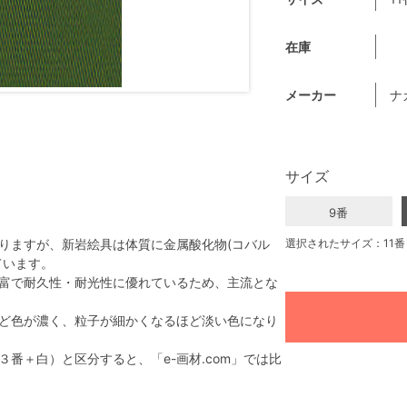
在庫
メーカー
ナ
サイズ
9番
りますが、新岩絵具は体質に金属酸化物(コバル
選択されたサイズ：11番
ています。
富で耐久性・耐光性に優れているため、主流とな
ど色が濃く、粒子が細かくなるほど淡い色になり
番＋白）と区分すると、「e-画材.com」では比