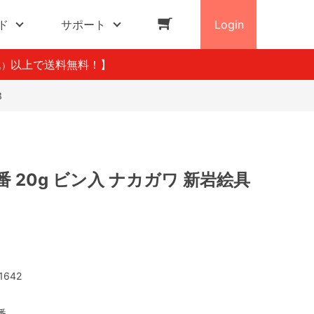
ド
サポート
Login
以上で送料無料！】
込）
3
番 20g ビン入 ナカガワ 新岩絵具
1642
番