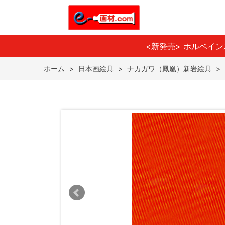
<新発売> ホルベイ
ホーム
>
日本画絵具
>
ナカガワ（鳳凰）新岩絵具
>