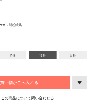
カガワ胡粉絵具
11番
13番
白番
買い物かごへ入れる
この商品について問い合わせる