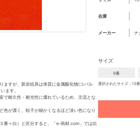
在庫
メーカー
ナ
サイズ
9番
りますが、新岩絵具は体質に金属酸化物(コバル
選択されたサイズ：13番
ています。
富で耐久性・耐光性に優れているため、主流とな
ど色が濃く、粒子が細かくなるほど淡い色になり
番＋白）と区分すると、「e-画材.com」では比