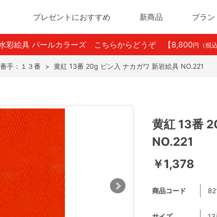
プレゼントにおすすめ
新商品
ブラン
ン水彩絵具 パールカラーズ こちらからどうぞ
【8,800
円（税
番手：１３番
>
黄紅 13番 20g ビン入 ナカガワ 新岩絵具 NO.221
黄紅 13番 
NO.221
￥1,378
商品コード
82
サイズ
1