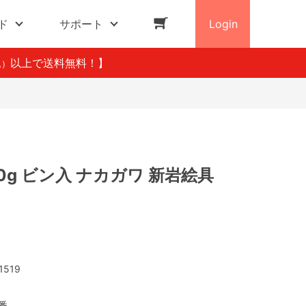
ド
サポート
Login
以上で送料無料！】
込）
20g ビン入 ナカガワ 新岩絵具
1519
3番