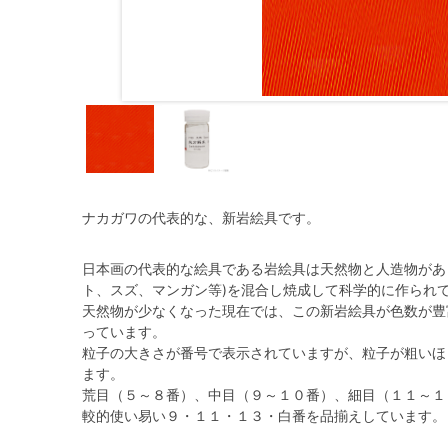
ナカガワの代表的な、新岩絵具です。
日本画の代表的な絵具である岩絵具は天然物と人造物があ
ト、スズ、マンガン等)を混合し焼成して科学的に作られ
天然物が少なくなった現在では、この新岩絵具が色数が豊
っています。
粒子の大きさが番号で表示されていますが、粒子が粗いほ
ます。
荒目（５～８番）、中目（９～１０番）、細目（１１～１３
較的使い易い９・１１・１３・白番を品揃えしています。