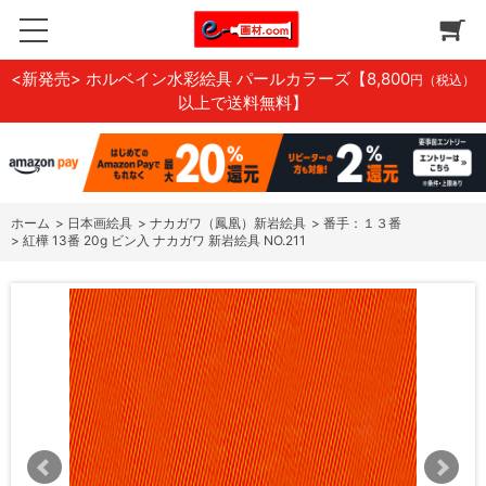
<新発売> ホルベイン水彩絵具 パールカラーズ
【8,800
円（税込）
以上で送料無料】
ホーム
>
日本画絵具
>
ナカガワ（鳳凰）新岩絵具
>
番手：１３番
>
紅樺 13番 20g ビン入 ナカガワ 新岩絵具 NO.211