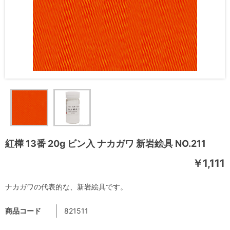
紅樺 13番 20g ビン入 ナカガワ 新岩絵具 NO.211
￥1,111
ナカガワの代表的な、新岩絵具です。
商品コード
821511