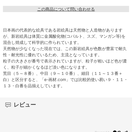
この商品について問い合わせる
日本画の代表的な絵具である岩絵具は天然物と人造物があります
が、新岩絵具は体質に金属酸化物(コバルト、スズ、マンガン等)を
混合し焼成して科学的に作られています。
天然物が少なくなった現在では、この新岩絵具が色数が豊富で耐久
性・耐光性に優れているため、主流となっています。
粒子の大きさが番号で表示されていますが、粒子が粗いほど色が濃
く、粒子が細かくなるほど淡い色になります。
荒目（５～８番）、中目（９～１０番）、細目（１１～１３番＋
白）と区分すると、「e-画材.com」では比較的使い易い９・１１・
１３・白番を品揃えしています。
レビュー