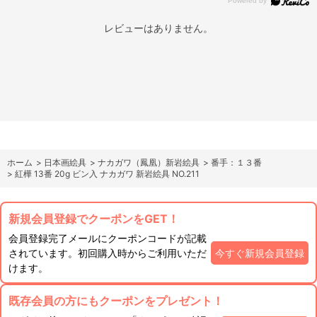
レビューはありません。
ホーム
>
日本画絵具
>
ナカガワ（鳳凰）新岩絵具
>
番手：１３番
>
紅樺 13番 20g ビン入 ナカガワ 新岩絵具 NO.211
新規会員登録でクーポンをGET！
会員登録完了メールにクーポンコードが記載
されています。初回購入時からご利用いただ
今すぐ新規会員登録
けます。
既存会員の方にもクーポンをプレゼント！