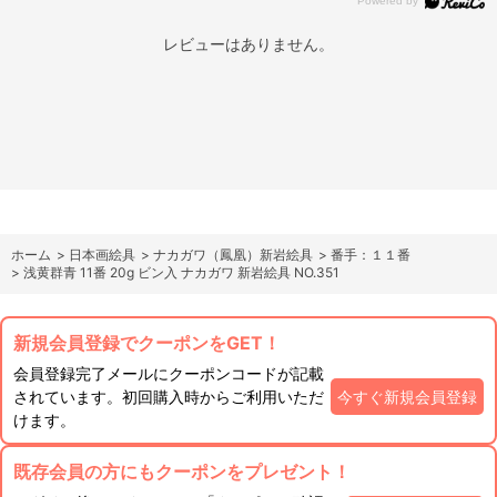
レビューはありません。
ホーム
>
日本画絵具
>
ナカガワ（鳳凰）新岩絵具
>
番手：１１番
>
浅黄群青 11番 20g ビン入 ナカガワ 新岩絵具 NO.351
新規会員登録でクーポンをGET！
会員登録完了メールにクーポンコードが記載
されています。初回購入時からご利用いただ
今すぐ新規会員登録
けます。
既存会員の方にもクーポンをプレゼント！