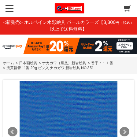
<新発売> ホルベイン水彩絵具 パールカラーズ
【8,800
円（税込）
以上で送料無料】
ホーム
>
日本画絵具
>
ナカガワ（鳳凰）新岩絵具
>
番手：１１番
>
浅黄群青 11番 20g ビン入 ナカガワ 新岩絵具 NO.351