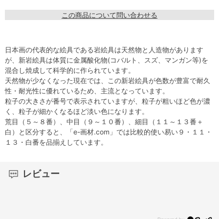
この商品について問い合わせる
日本画の代表的な絵具である岩絵具は天然物と人造物があります
が、新岩絵具は体質に金属酸化物(コバルト、スズ、マンガン等)を
混合し焼成して科学的に作られています。
天然物が少なくなった現在では、この新岩絵具が色数が豊富で耐久
性・耐光性に優れているため、主流となっています。
粒子の大きさが番号で表示されていますが、粒子が粗いほど色が濃
く、粒子が細かくなるほど淡い色になります。
荒目（５～８番）、中目（９～１０番）、細目（１１～１３番＋
白）と区分すると、「e-画材.com」では比較的使い易い９・１１・
１３・白番を品揃えしています。
レビュー