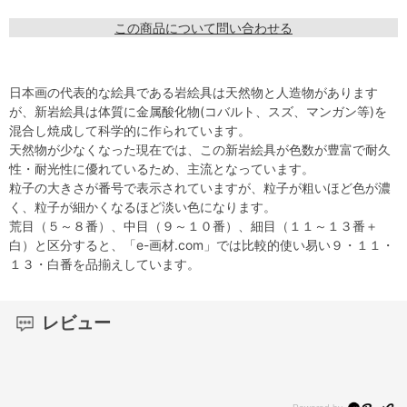
この商品について問い合わせる
日本画の代表的な絵具である岩絵具は天然物と人造物があります
が、新岩絵具は体質に金属酸化物(コバルト、スズ、マンガン等)を
混合し焼成して科学的に作られています。
天然物が少なくなった現在では、この新岩絵具が色数が豊富で耐久
性・耐光性に優れているため、主流となっています。
粒子の大きさが番号で表示されていますが、粒子が粗いほど色が濃
く、粒子が細かくなるほど淡い色になります。
荒目（５～８番）、中目（９～１０番）、細目（１１～１３番＋
白）と区分すると、「e-画材.com」では比較的使い易い９・１１・
１３・白番を品揃えしています。
レビュー