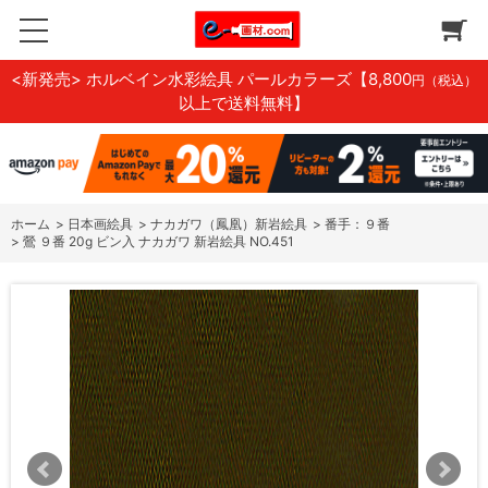
<新発売> ホルベイン水彩絵具 パールカラーズ
【8,800
円（税込）
以上で送料無料】
ホーム
>
日本画絵具
>
ナカガワ（鳳凰）新岩絵具
>
番手：９番
>
鶯 ９番 20g ビン入 ナカガワ 新岩絵具 NO.451