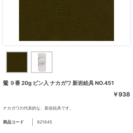
鶯 ９番 20g ビン入 ナカガワ 新岩絵具 NO.451
￥938
ナカガワの代表的な、新岩絵具です。
商品コード
821645