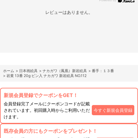
レビューはありません。
ホーム
>
日本画絵具
>
ナカガワ（鳳凰）新岩絵具
>
番手：１３番
>
岩黄 13番 20g ビン入 ナカガワ 新岩絵具 NO.112
新規会員登録でクーポンをGET！
会員登録完了メールにクーポンコードが記載
されています。初回購入時からご利用いただ
今すぐ新規会員登録
けます。
既存会員の方にもクーポンをプレゼント！