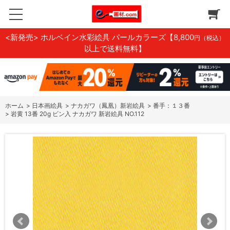
<新発売> ホルベイン水彩絵具 パールカラーズ
【8,800
円（税込）
以上で送料無料】
ホーム
>
日本画絵具
>
ナカガワ（鳳凰）新岩絵具
>
番手：１３番
>
岩黄 13番 20g ビン入 ナカガワ 新岩絵具 NO.112