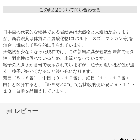
この商品について問い合わせる
日本画の代表的な絵具である岩絵具は天然物と人造物があります
が、新岩絵具は体質に金属酸化物(コバルト、スズ、マンガン等)を
混合し焼成して科学的に作られています。
天然物が少なくなった現在では、この新岩絵具が色数が豊富で耐久
性・耐光性に優れているため、主流となっています。
粒子の大きさが番号で表示されていますが、粒子が粗いほど色が濃
く、粒子が細かくなるほど淡い色になります。
荒目（５～８番）、中目（９～１０番）、細目（１１～１３番＋
白）と区分すると、「e-画材.com」では比較的使い易い９・１１・
１３・白番を品揃えしています。
レビュー