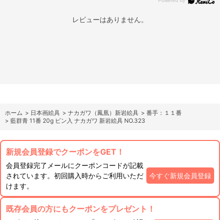
レビューはありません。
ホーム
>
日本画絵具
>
ナカガワ（鳳凰）新岩絵具
>
番手：１１番
>
藍群青 11番 20g ビン入 ナカガワ 新岩絵具 NO.323
新規会員登録でクーポンをGET！
会員登録完了メールにクーポンコードが記載
されています。初回購入時からご利用いただ
今すぐ新規会員登録
けます。
既存会員の方にもクーポンをプレゼント！