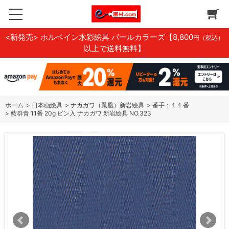
<新発売> ホルベイン水彩絵具 パールカラーズ
【8,800
円（税込）
以上で送料無料】
ホーム
>
日本画絵具
>
ナカガワ（鳳凰）新岩絵具
>
番手：１１番
>
藍群青 11番 20g ビン入 ナカガワ 新岩絵具 NO.323