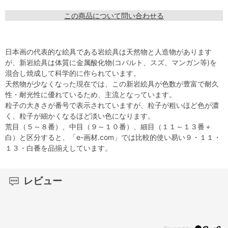
この商品について問い合わせる
日本画の代表的な絵具である岩絵具は天然物と人造物があります
が、新岩絵具は体質に金属酸化物(コバルト、スズ、マンガン等)を
混合し焼成して科学的に作られています。
天然物が少なくなった現在では、この新岩絵具が色数が豊富で耐久
性・耐光性に優れているため、主流となっています。
粒子の大きさが番号で表示されていますが、粒子が粗いほど色が濃
く、粒子が細かくなるほど淡い色になります。
荒目（５～８番）、中目（９～１０番）、細目（１１～１３番＋
白）と区分すると、「e-画材.com」では比較的使い易い９・１１・
１３・白番を品揃えしています。
レビュー