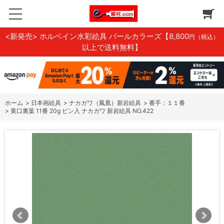
<新発売> ホルベイン水彩絵具 パールカラーズ
【8,800
円（税込）
以上で送料無料】
ホーム
>
日本画絵具
>
ナカガワ（鳳凰）新岩絵具
>
番手：１１番
>
黄口裏葉 11番 20g ビン入 ナカガワ 新岩絵具 NO.422