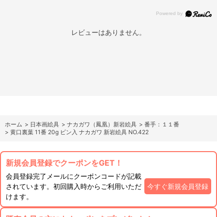
レビューはありません。
ホーム
>
日本画絵具
>
ナカガワ（鳳凰）新岩絵具
>
番手：１１番
>
黄口裏葉 11番 20g ビン入 ナカガワ 新岩絵具 NO.422
新規会員登録でクーポンをGET！
会員登録完了メールにクーポンコードが記載
されています。初回購入時からご利用いただ
今すぐ新規会員登録
けます。