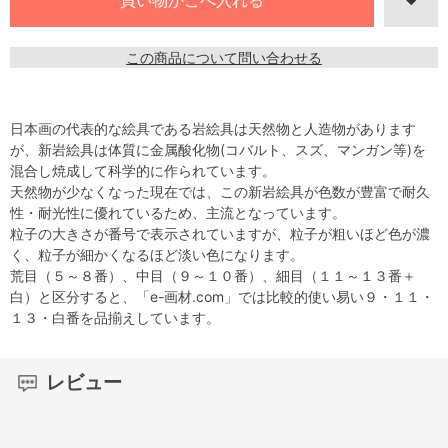
この商品について問い合わせる
日本画の代表的な絵具である岩絵具は天然物と人造物があります
が、新岩絵具は体質に金属酸化物(コバルト、スズ、マンガン等)を
混合し焼成して科学的に作られています。
天然物が少なくなった現在では、この新岩絵具が色数が豊富で耐久
性・耐光性に優れているため、主流となっています。
粒子の大きさが番号で表示されていますが、粒子が粗いほど色が濃
く、粒子が細かくなるほど淡い色になります。
荒目（５～８番）、中目（９～１０番）、細目（１１～１３番＋
白）と区分すると、「e-画材.com」では比較的使い易い９・１１・
１３・白番を品揃えしています。
レビュー