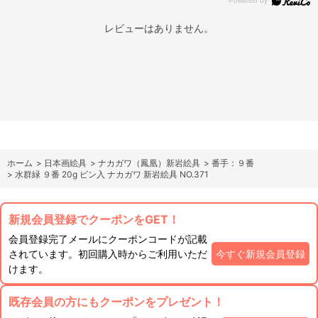
レビューはありません。
ホーム
>
日本画絵具
>
ナカガワ（鳳凰）新岩絵具
>
番手：９番
>
水群緑 ９番 20g ビン入 ナカガワ 新岩絵具 NO.371
新規会員登録でクーポンをGET！
会員登録完了メールにクーポンコードが記載
されています。初回購入時からご利用いただ
今すぐ新規会員登録
けます。
既存会員の方にもクーポンをプレゼント！