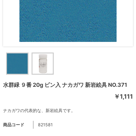
水群緑 ９番 20g ビン入 ナカガワ 新岩絵具 NO.371
￥1,111
ナカガワの代表的な、新岩絵具です。
商品コード
821581