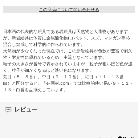
この商品について問い合わせる
日本画の代表的な絵具である岩絵具は天然物と人造物があります
が、新岩絵具は体質に金属酸化物(コバルト、スズ、マンガン等)を
混合し焼成して科学的に作られています。
天然物が少なくなった現在では、この新岩絵具が色数が豊富で耐久
性・耐光性に優れているため、主流となっています。
粒子の大きさが番号で表示されていますが、粒子が粗いほど色が濃
く、粒子が細かくなるほど淡い色になります。
荒目（５～８番）、中目（９～１０番）、細目（１１～１３番＋
白）と区分すると、「e-画材.com」では比較的使い易い９・１１・
１３・白番を品揃えしています。
レビュー