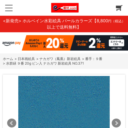
<新発売> ホルベイン水彩絵具 パールカラーズ
【8,800
円（税込）
以上で送料無料】
ホーム
>
日本画絵具
>
ナカガワ（鳳凰）新岩絵具
>
番手：９番
>
水群緑 ９番 20g ビン入 ナカガワ 新岩絵具 NO.371