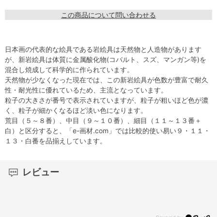
この商品について問い合わせる
日本画の代表的な絵具である岩絵具は天然物と人造物があります
が、新岩絵具は体質に金属酸化物(コバルト、スズ、マンガン等)を
混合し焼成して科学的に作られています。
天然物が少なくなった現在では、この新岩絵具が色数が豊富で耐久
性・耐光性に優れているため、主流となっています。
粒子の大きさが番号で表示されていますが、粒子が粗いほど色が濃
く、粒子が細かくなるほど淡い色になります。
荒目（５～８番）、中目（９～１０番）、細目（１１～１３番＋
白）と区分すると、「e-画材.com」では比較的使い易い９・１１・
１３・白番を品揃えしています。
レビュー