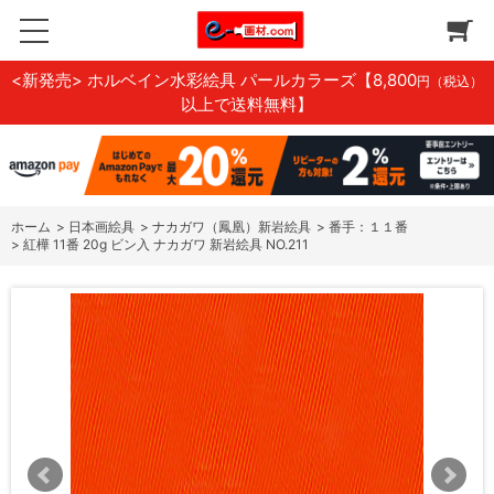
<新発売> ホルベイン水彩絵具 パールカラーズ
【8,800
円（税込）
以上で送料無料】
ホーム
>
日本画絵具
>
ナカガワ（鳳凰）新岩絵具
>
番手：１１番
>
紅樺 11番 20g ビン入 ナカガワ 新岩絵具 NO.211