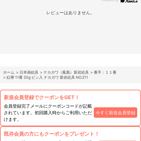
レビューはありません。
ホーム
>
日本画絵具
>
ナカガワ（鳳凰）新岩絵具
>
番手：１１番
>
紅樺 11番 20g ビン入 ナカガワ 新岩絵具 NO.211
新規会員登録でクーポンをGET！
会員登録完了メールにクーポンコードが記載
されています。初回購入時からご利用いただ
今すぐ新規会員登録
けます。
既存会員の方にもクーポンをプレゼント！