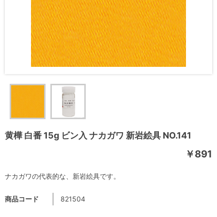
黄樺 白番 15g ビン入 ナカガワ 新岩絵具 NO.141
￥891
ナカガワの代表的な、新岩絵具です。
商品コード
821504