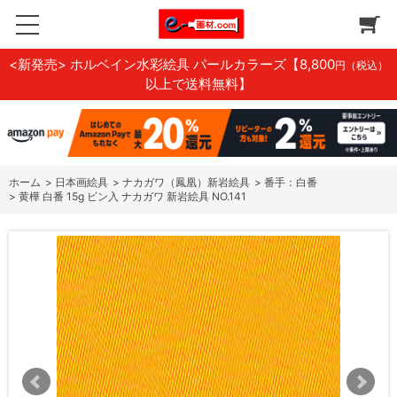
<新発売> ホルベイン水彩絵具 パールカラーズ
【8,800
円（税込）
以上で送料無料】
ホーム
>
日本画絵具
>
ナカガワ（鳳凰）新岩絵具
>
番手：白番
>
黄樺 白番 15g ビン入 ナカガワ 新岩絵具 NO.141