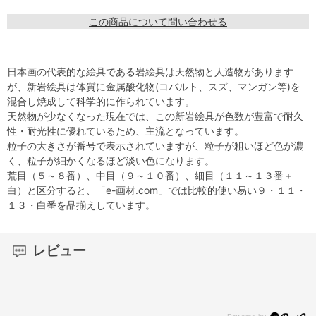
この商品について問い合わせる
日本画の代表的な絵具である岩絵具は天然物と人造物があります
が、新岩絵具は体質に金属酸化物(コバルト、スズ、マンガン等)を
混合し焼成して科学的に作られています。
天然物が少なくなった現在では、この新岩絵具が色数が豊富で耐久
性・耐光性に優れているため、主流となっています。
粒子の大きさが番号で表示されていますが、粒子が粗いほど色が濃
く、粒子が細かくなるほど淡い色になります。
荒目（５～８番）、中目（９～１０番）、細目（１１～１３番＋
白）と区分すると、「e-画材.com」では比較的使い易い９・１１・
１３・白番を品揃えしています。
レビュー