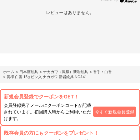
レビューはありません。
ホーム
>
日本画絵具
>
ナカガワ（鳳凰）新岩絵具
>
番手：白番
>
黄樺 白番 15g ビン入 ナカガワ 新岩絵具 NO.141
新規会員登録でクーポンをGET！
会員登録完了メールにクーポンコードが記載
されています。初回購入時からご利用いただ
今すぐ新規会員登録
けます。
既存会員の方にもクーポンをプレゼント！