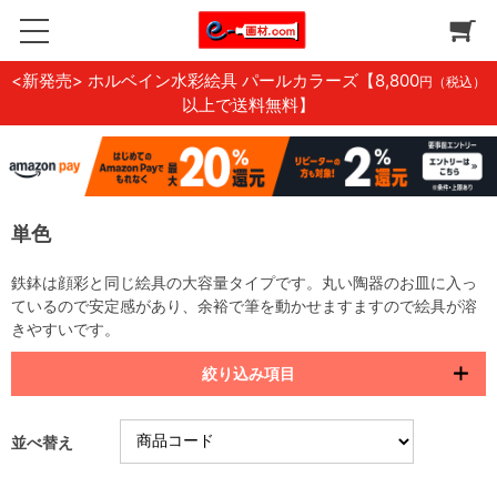
<新発売> ホルベイン水彩絵具 パールカラーズ
【8,800
円（税込）
以上で送料無料】
単色
鉄鉢は顔彩と同じ絵具の大容量タイプです。丸い陶器のお皿に入っ
ているので安定感があり、余裕で筆を動かせますますので絵具が溶
きやすいです。
絞り込み項目
並べ替え