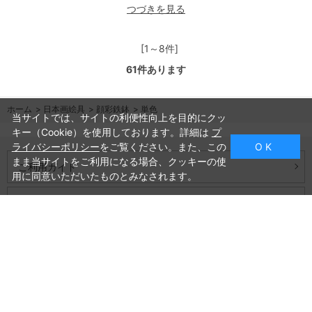
つづきを見る
[1～8件]
61
件あります
ホーム
>
日本画絵具
>
顔彩鉄鉢
>
単色
当サイトでは、サイトの利便性向上を目的にクッ
キー（Cookie）を使用しております。詳細は
プ
ライバシーポリシー
をご覧ください。また、この
O K
まま当サイトをご利用になる場合、クッキーの使
ご利用ガイド
用に同意いただいたものとみなされます。
よくあるご質問
お問い合わせ
会社概要