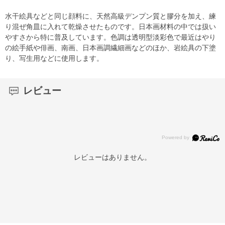
水干絵具などと同じ顔料に、天然高級デンプン質と膠分を加え、練
り混ぜ角皿に入れて乾燥させたものです。日本画材料の中では扱い
やすさから特に普及しています。色調は透明型淡彩色で最近はやり
の絵手紙や俳画、南画、日本画調繊細画などのほか、岩絵具の下塗
り、写生用などに使用します。
レビュー
レビューはありません。