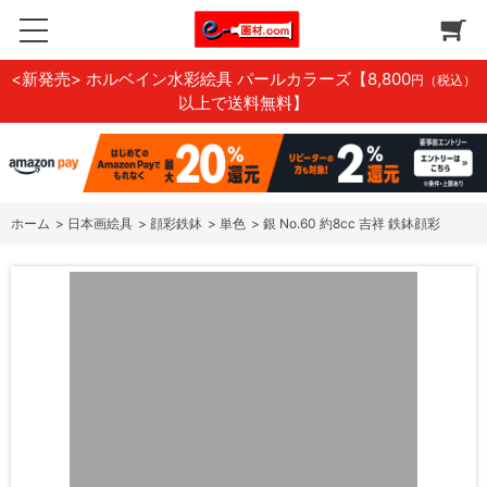
<新発売> ホルベイン水彩絵具 パールカラーズ
【8,800
円（税込）
以上で送料無料】
ホーム
>
日本画絵具
>
顔彩鉄鉢
>
単色
>
銀 No.60 約8cc 吉祥 鉄鉢顔彩