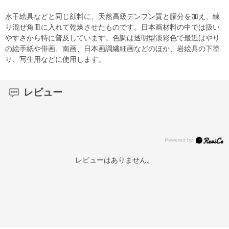
水干絵具などと同じ顔料に、天然高級デンプン質と膠分を加え、練
り混ぜ角皿に入れて乾燥させたものです。日本画材料の中では扱い
やすさから特に普及しています。色調は透明型淡彩色で最近はやり
の絵手紙や俳画、南画、日本画調繊細画などのほか、岩絵具の下塗
り、写生用などに使用します。
レビュー
レビューはありません。