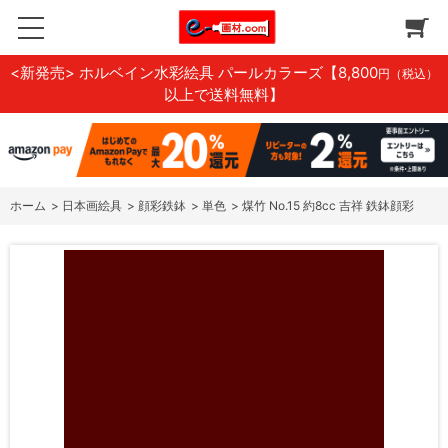
<新発売> ホルベイン水彩絵具 パールカラーズ
【8,800
円（税込）
以上で送料無料】
ホーム
>
日本画絵具
>
顔彩鉄鉢
>
単色
>
煤竹 No.15 約8cc 吉祥 鉄鉢顔彩