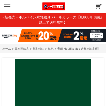
<新発売> ホルベイン水彩絵具 パールカラーズ
【8,800
円（税込）
以上で送料無料】
ホーム
>
日本画絵具
>
顔彩鉄鉢
>
単色
>
青銅 No.35 約8cc 吉祥 鉄鉢顔彩