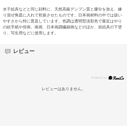
水干絵具などと同じ顔料に、天然高級デンプン質と膠分を加え、練
り混ぜ角皿に入れて乾燥させたものです。日本画材料の中では扱い
やすさから特に普及しています。色調は透明型淡彩色で最近はやり
の絵手紙や俳画、南画、日本画調繊細画などのほか、岩絵具の下塗
り、写生用などに使用します。
レビュー
レビューはありません。