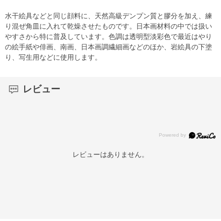
水干絵具などと同じ顔料に、天然高級デンプン質と膠分を加え、練
り混ぜ角皿に入れて乾燥させたものです。日本画材料の中では扱い
やすさから特に普及しています。色調は透明型淡彩色で最近はやり
の絵手紙や俳画、南画、日本画調繊細画などのほか、岩絵具の下塗
り、写生用などに使用します。
レビュー
レビューはありません。