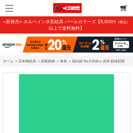
<新発売> ホルベイン水彩絵具 パールカラーズ
【8,800
円（税込）
以上で送料無料】
ホーム
>
日本画絵具
>
顔彩鉄鉢
>
単色
>
花白緑 No.5 約8cc 吉祥 鉄鉢顔彩