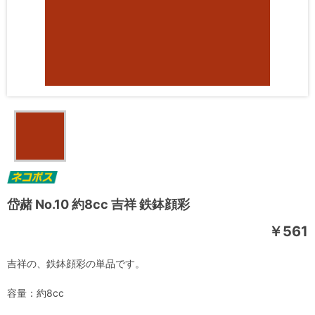
岱赭 No.10 約8cc 吉祥 鉄鉢顔彩
￥561
吉祥の、鉄鉢顔彩の単品です。
容量：約8cc