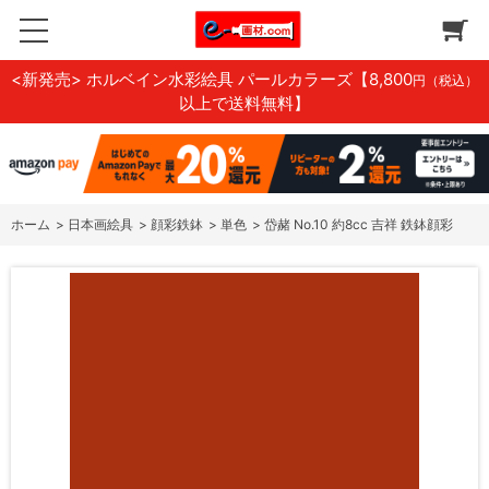
<新発売> ホルベイン水彩絵具 パールカラーズ
【8,800
円（税込）
以上で送料無料】
ホーム
>
日本画絵具
>
顔彩鉄鉢
>
単色
>
岱赭 No.10 約8cc 吉祥 鉄鉢顔彩