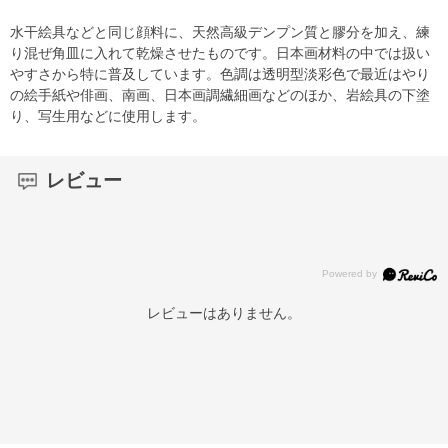
水干絵具などと同じ顔料に、天然高級デンプン質と膠分を加え、練
り混ぜ角皿に入れて乾燥させたものです。日本画材料の中では扱い
やすさから特に普及しています。色調は透明型淡彩色で最近はやり
の絵手紙や俳画、南画、日本画調繊細画などのほか、岩絵具の下塗
り、写生用などに使用します。
レビュー
レビューはありません。