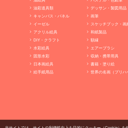
油彩道具類
デッサン・製図用品
キャンバス・パネル
画筆
イーゼル
スケッチブック・画
アクリル絵具
和紙製品
DIY・クラフト
額縁
水彩絵具
エアーブラシ
固形水彩
収納・携帯用具
日本画絵具
書籍・塗り絵
絵手紙用品
世界の名画（プリハ
当サイトでは、サイトの利便性向上を目的にクッキー（Cookie）