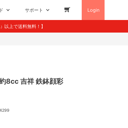
ド
サポート
Login
以上で送料無料！】
込）
2 約8cc 吉祥 鉄鉢顔彩
4299