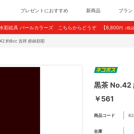
プレゼントにおすすめ
新商品
ブラン
ン水彩絵具 パールカラーズ こちらからどうぞ
【8,800
円（税
.42 約8cc 吉祥 鉄鉢顔彩
黒茶 No.4
￥561
商品コード
82
在庫