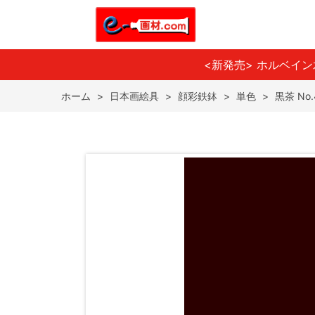
<新発売> ホルベイ
ホーム
>
日本画絵具
>
顔彩鉄鉢
>
単色
>
黒茶 No