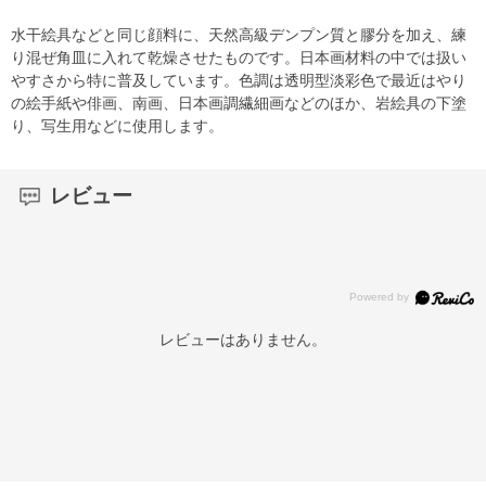
水干絵具などと同じ顔料に、天然高級デンプン質と膠分を加え、練
り混ぜ角皿に入れて乾燥させたものです。日本画材料の中では扱い
やすさから特に普及しています。色調は透明型淡彩色で最近はやり
の絵手紙や俳画、南画、日本画調繊細画などのほか、岩絵具の下塗
り、写生用などに使用します。
レビュー
レビューはありません。