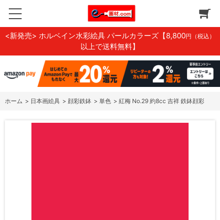
<新発売> ホルベイン水彩絵具 パールカラーズ
【8,800
円（税込）
以上で送料無料】
ホーム
>
日本画絵具
>
顔彩鉄鉢
>
単色
>
紅梅 No.29 約8cc 吉祥 鉄鉢顔彩