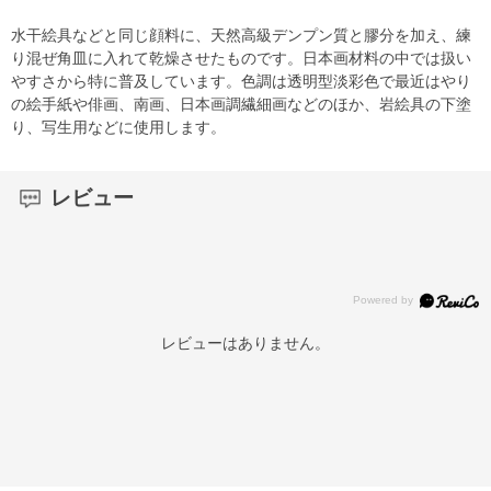
水干絵具などと同じ顔料に、天然高級デンプン質と膠分を加え、練
り混ぜ角皿に入れて乾燥させたものです。日本画材料の中では扱い
やすさから特に普及しています。色調は透明型淡彩色で最近はやり
の絵手紙や俳画、南画、日本画調繊細画などのほか、岩絵具の下塗
り、写生用などに使用します。
レビュー
レビューはありません。