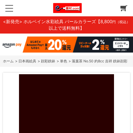
<新発売> ホルベイン水彩絵具 パールカラーズ
【8,800
円（税込）
以上で送料無料】
ホーム
>
日本画絵具
>
顔彩鉄鉢
>
単色
>
落葉茶 No.50 約8cc 吉祥 鉄鉢顔彩