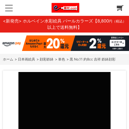
<新発売> ホルベイン水彩絵具 パールカラーズ
【8,800
円（税込）
以上で送料無料】
ホーム
>
日本画絵具
>
顔彩鉄鉢
>
単色
>
黒 No.11 約8cc 吉祥 鉄鉢顔彩