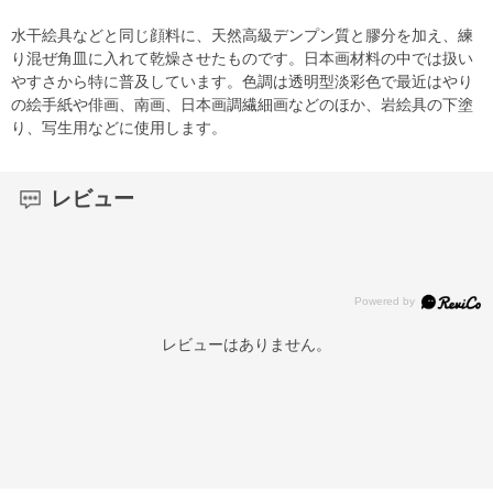
水干絵具などと同じ顔料に、天然高級デンプン質と膠分を加え、練
り混ぜ角皿に入れて乾燥させたものです。日本画材料の中では扱い
やすさから特に普及しています。色調は透明型淡彩色で最近はやり
の絵手紙や俳画、南画、日本画調繊細画などのほか、岩絵具の下塗
り、写生用などに使用します。
レビュー
レビューはありません。