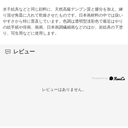
水干絵具などと同じ顔料に、天然高級デンプン質と膠分を加え、練
り混ぜ角皿に入れて乾燥させたものです。日本画材料の中では扱い
やすさから特に普及しています。色調は透明型淡彩色で最近はやり
の絵手紙や俳画、南画、日本画調繊細画などのほか、岩絵具の下塗
り、写生用などに使用します。
レビュー
レビューはありません。