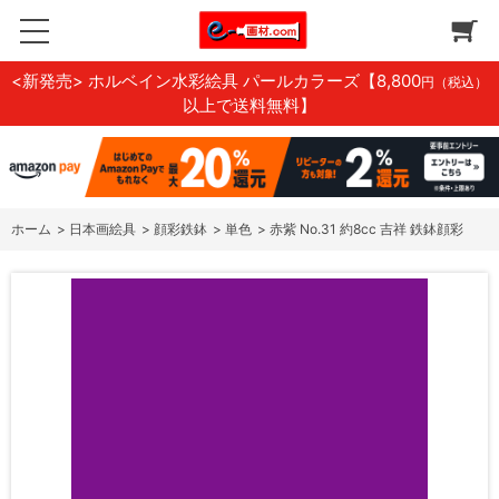
<新発売> ホルベイン水彩絵具 パールカラーズ
【8,800
円（税込）
以上で送料無料】
ホーム
>
日本画絵具
>
顔彩鉄鉢
>
単色
>
赤紫 No.31 約8cc 吉祥 鉄鉢顔彩