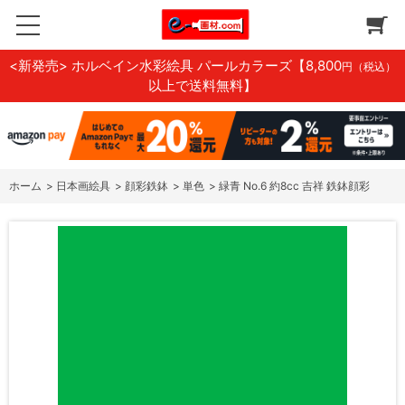
<新発売> ホルベイン水彩絵具 パールカラーズ
【8,800
円（税込）
以上で送料無料】
ホーム
>
日本画絵具
>
顔彩鉄鉢
>
単色
>
緑青 No.6 約8cc 吉祥 鉄鉢顔彩