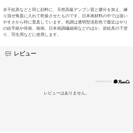
水干絵具などと同じ顔料に、天然高級デンプン質と膠分を加え、練
り混ぜ角皿に入れて乾燥させたものです。日本画材料の中では扱い
やすさから特に普及しています。色調は透明型淡彩色で最近はやり
の絵手紙や俳画、南画、日本画調繊細画などのほか、岩絵具の下塗
り、写生用などに使用します。
レビュー
レビューはありません。