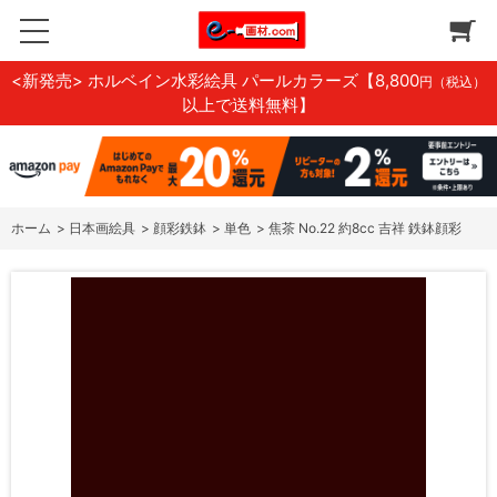
<新発売> ホルベイン水彩絵具 パールカラーズ
【8,800
円（税込）
以上で送料無料】
ホーム
>
日本画絵具
>
顔彩鉄鉢
>
単色
>
焦茶 No.22 約8cc 吉祥 鉄鉢顔彩