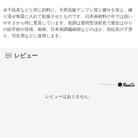
水干絵具などと同じ顔料に、天然高級デンプン質と膠分を加え、練
り混ぜ角皿に入れて乾燥させたものです。日本画材料の中では扱い
やすさから特に普及しています。色調は透明型淡彩色で最近はやり
の絵手紙や俳画、南画、日本画調繊細画などのほか、岩絵具の下塗
り、写生用などに使用します。
レビュー
レビューはありません。