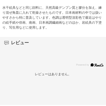
水干絵具などと同じ顔料に、天然高級デンプン質と膠分を加え、練
り混ぜ角皿に入れて乾燥させたものです。日本画材料の中では扱い
やすさから特に普及しています。色調は透明型淡彩色で最近はやり
の絵手紙や俳画、南画、日本画調繊細画などのほか、岩絵具の下塗
り、写生用などに使用します。
レビュー
レビューはありません。