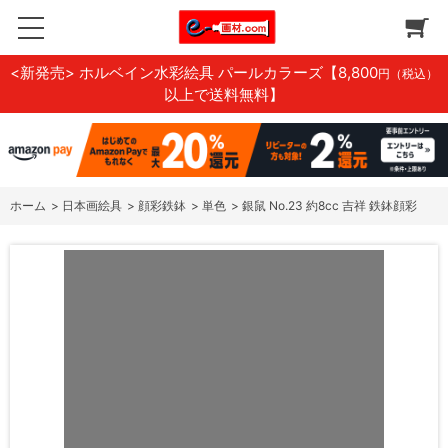
<新発売> ホルベイン水彩絵具 パールカラーズ
【8,800
円（税込）
以上で送料無料】
ホーム
>
日本画絵具
>
顔彩鉄鉢
>
単色
>
銀鼠 No.23 約8cc 吉祥 鉄鉢顔彩