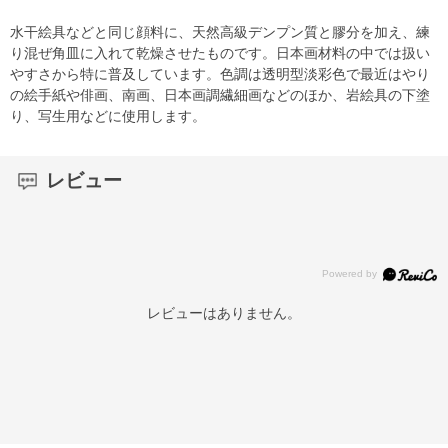
水干絵具などと同じ顔料に、天然高級デンプン質と膠分を加え、練
り混ぜ角皿に入れて乾燥させたものです。日本画材料の中では扱い
やすさから特に普及しています。色調は透明型淡彩色で最近はやり
の絵手紙や俳画、南画、日本画調繊細画などのほか、岩絵具の下塗
り、写生用などに使用します。
レビュー
レビューはありません。