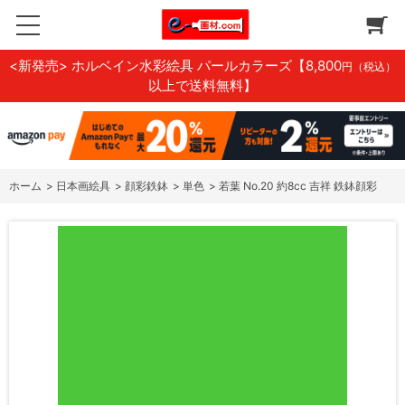
<新発売> ホルベイン水彩絵具 パールカラーズ
【8,800
円（税込）
以上で送料無料】
ホーム
>
日本画絵具
>
顔彩鉄鉢
>
単色
>
若葉 No.20 約8cc 吉祥 鉄鉢顔彩